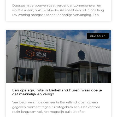
Duurzaam verbouwen gaat verder dan zonnepanelen en
isolatie alleen; ook uw vloerkeuze speelt een rol in hoe lang
uw woning meegaat zonder onnodige vervanging. Een
BEDRIJVEN
Een opslagruimte in Berkelland huren: waar doe je
dat makkelijk en veilig?
Veel bedrijven in de gemeente Berkelland lopen op een
gegeven moment tegen ruimtegebrek aan. Het kantoor
raakt langzaam vol, het magazijn puilt uit of er