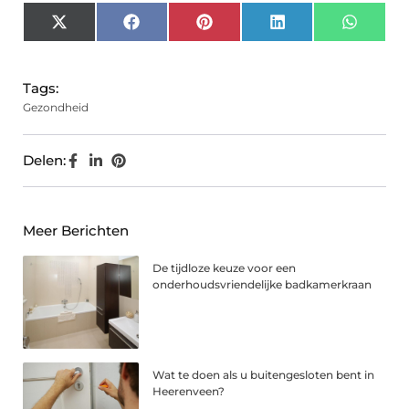
X
Facebook
Pinterest
LinkedIn
Whats
(Twitter)
Tags:
Gezondheid
Delen:
Meer Berichten
De tijdloze keuze voor een
onderhoudsvriendelijke badkamerkraan
Wat te doen als u buitengesloten bent in
Heerenveen?