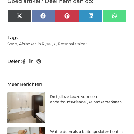
Goed artikel? Deel hem dan op:
X
Facebook
Pinterest
LinkedIn
Whats
(Twitter)
Tags:
Sport
,
Afslanken in Rijswijk
,
Personal trainer
Delen:
Meer Berichten
De tijdloze keuze voor een
onderhoudsvriendelijke badkamerkraan
Wat te doen als u buitengesloten bent in