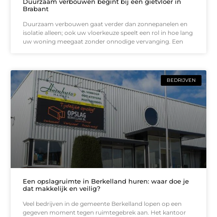
Duurzaam verbouwen begint bij een gietvloer in
Brabant
Duurzaam verbouwen gaat verder dan zonnepanelen en
isolatie alleen; ook uw vloerkeuze speelt een rol in hoe lang
uw woning meegaat zonder onnodige vervanging. Een
BEDRIJVEN
Een opslagruimte in Berkelland huren: waar doe je
dat makkelijk en veilig?
Veel bedrijven in de gemeente Berkelland lopen op een
gegeven moment tegen ruimtegebrek aan. Het kantoor