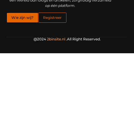
een wereld aan blogs en artikelen, zorgvuldig verzameld
op één platform.
Wie zijn wij?
Registreer
@2024
2binsite.nl
.All Right Reserved.