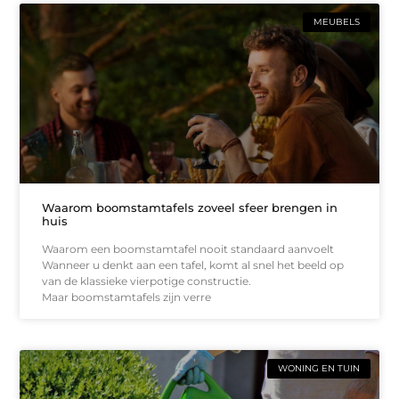
MEUBELS
Waarom boomstamtafels zoveel sfeer brengen in
huis
Waarom een boomstamtafel nooit standaard aanvoelt
Wanneer u denkt aan een tafel, komt al snel het beeld op
van de klassieke vierpotige constructie.
Maar boomstamtafels zijn verre
WONING EN TUIN