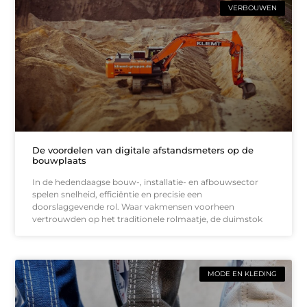
VERBOUWEN
De voordelen van digitale afstandsmeters op de
bouwplaats
In de hedendaagse bouw-, installatie- en afbouwsector
spelen snelheid, efficiëntie en precisie een
doorslaggevende rol. Waar vakmensen voorheen
vertrouwden op het traditionele rolmaatje, de duimstok
MODE EN KLEDING