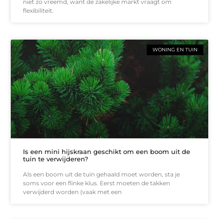
niet zo vreemd, want de zakelijke markt vraagt om
flexibiliteit.
WONING EN TUIN
Is een mini hijskraan geschikt om een boom uit de
tuin te verwijderen?
Als een boom uit de tuin gehaald moet worden, sta je
soms voor een flinke klus. Eerst moeten de takken
verwijderd worden (vaak met een