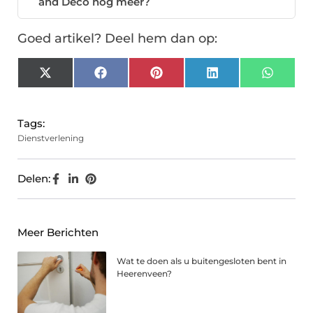
and Deco nog meer?
Goed artikel? Deel hem dan op:
X
Facebook
Pinterest
LinkedIn
Whats
(Twitter)
Tags:
Dienstverlening
Delen:
Meer Berichten
Wat te doen als u buitengesloten bent in
Heerenveen?