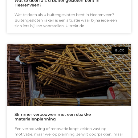
Wat te doen als u buitengesloten bent in
Heerenveen?
Wat te doen als u buitengesloten bent in Heerenveen?
Buitengesloten raken is een situatie waar bijna iedereen
zich iets bij kan voorstellen. U trekt de
BLOG
Slimmer verbouwen met een strakke
materialenplanning
Een verbouwing of renovatie loopt zelden vast op
motivatie, maar wel op planning. Je wilt doorpakken, maar