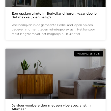
Een opslagruimte in Berkelland huren: waar doe je
dat makkelijk en veilig?
Veel bedrijven in de gemeente Berkelland lopen op een
gegeven moment tegen ruimtegebrek aan. Het kantoor
raakt langzaam vol, het magazijn puilt uit of er
WONING EN TUIN
Je vloer voorbereiden met een vloerspecialist in
Alkmaar