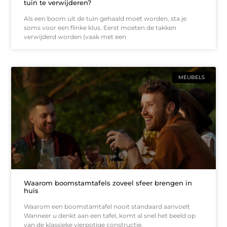
tuin te verwijderen?
Als een boom uit de tuin gehaald moet worden, sta je
soms voor een flinke klus. Eerst moeten de takken
verwijderd worden (vaak met een
MEUBELS
Waarom boomstamtafels zoveel sfeer brengen in
huis
Waarom een boomstamtafel nooit standaard aanvoelt
Wanneer u denkt aan een tafel, komt al snel het beeld op
van de klassieke vierpotige constructie.