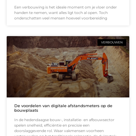
Een verbouwing is het ideale moment om je vloer onder
handen te nemen, want alles ligt toch al open. Toch
onderschatten veel mensen hoeveel voorbereiding
VERBOUWEN
De voordelen van digitale afstandsmeters op de
bouwplaats
In de hedendaagse bouw-, installatie- en afbouwsector
spelen snelheid, efficiëntie en precisie een
doorslaggevende rol. Waar vakmensen voorheen