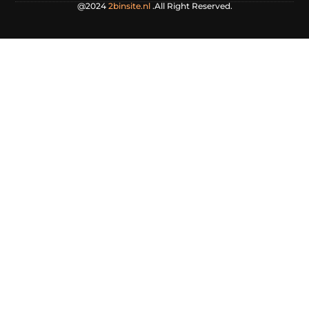
@2024
2binsite.nl
.All Right Reserved.