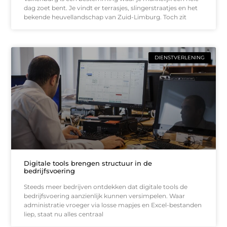
dag zoet bent. Je vindt er terrasjes, slingerstraatjes en het
bekende heuvellandschap van Zuid-Limburg. Toch zit
DIENSTVERLENING
Digitale tools brengen structuur in de
bedrijfsvoering
Steeds meer bedrijven ontdekken dat digitale tools de
bedrijfsvoering aanzienlijk kunnen versimpelen. Waar
administratie vroeger via losse mapjes en Excel-bestanden
liep, staat nu alles centraal