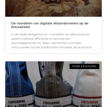
De voordelen van digitale afstandsmeters op de
bouwplaats
In de hedendaagse bouw-, installatie- en afbouwsector
spelen snelheid, efficiëntie en precisie een
doorslaggevende rol. Waar vakmensen voorheen
vertrouwden op het traditionele rolmaatje, de duimstok
MODE EN KLEDING