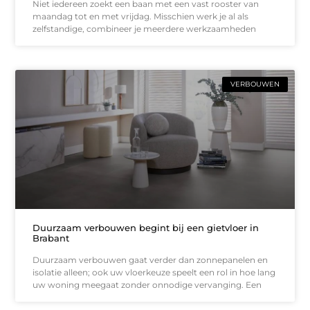
Niet iedereen zoekt een baan met een vast rooster van
maandag tot en met vrijdag. Misschien werk je al als
zelfstandige, combineer je meerdere werkzaamheden
VERBOUWEN
Duurzaam verbouwen begint bij een gietvloer in
Brabant
Duurzaam verbouwen gaat verder dan zonnepanelen en
isolatie alleen; ook uw vloerkeuze speelt een rol in hoe lang
uw woning meegaat zonder onnodige vervanging. Een