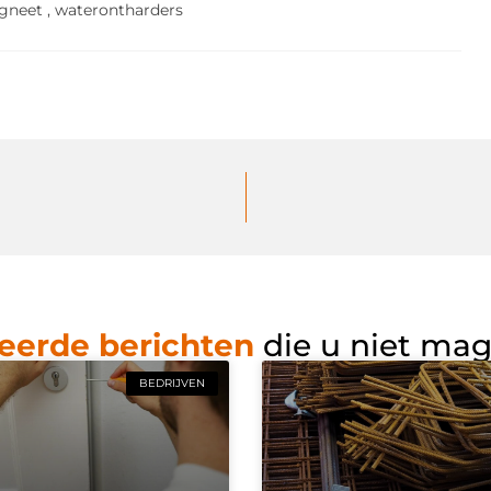
gneet
,
waterontharders
eerde berichten
die u niet ma
BEDRIJVEN