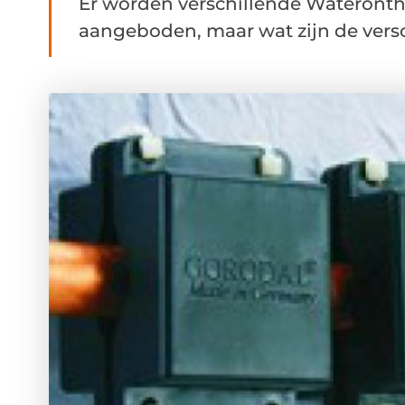
Er worden verschillende Wateronth
aangeboden, maar wat zijn de versc