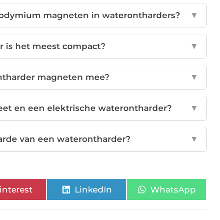
n neodymium magneten in waterontharders?
▼
r is het meest compact?
▼
ntharder magneten mee?
▼
eet en een elektrische waterontharder?
▼
arde van een waterontharder?
▼
interest
LinkedIn
WhatsApp