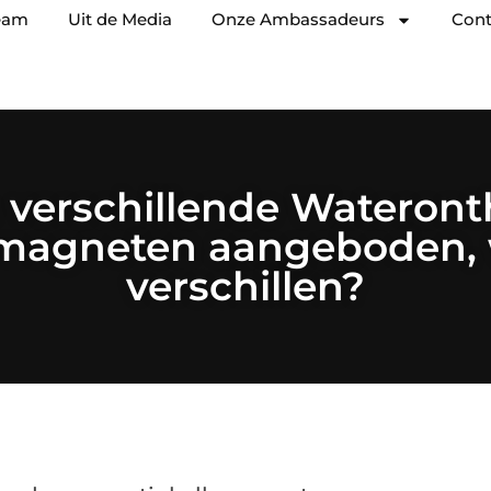
eam
Uit de Media
Onze Ambassadeurs
Cont
 verschillende Wateront
 magneten aangeboden, 
verschillen?