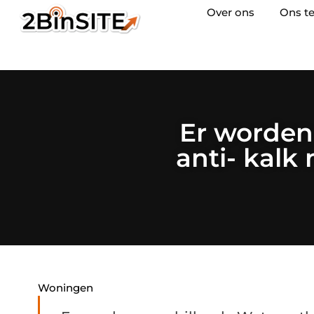
Over ons
Ons t
Er worden
anti- kalk
Woningen