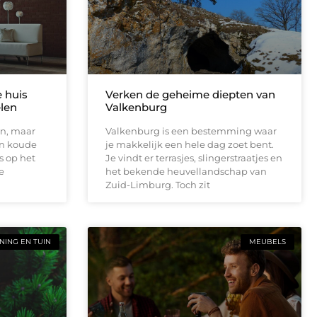
e huis
Verken de geheime diepten van
elen
Valkenburg
en, maar
Valkenburg is een bestemming waar
en koude
je makkelijk een hele dag zoet bent.
s op het
Je vindt er terrasjes, slingerstraatjes en
e
het bekende heuvellandschap van
Zuid-Limburg. Toch zit
ING EN TUIN
MEUBELS