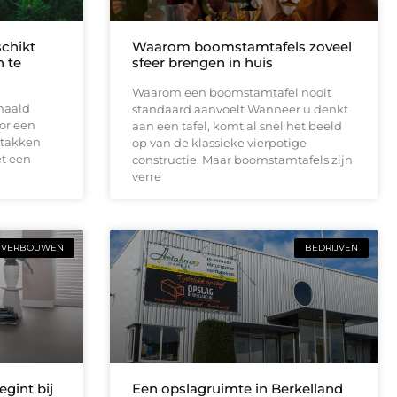
schikt
Waarom boomstamtafels zoveel
 te
sfeer brengen in huis
Waarom een boomstamtafel nooit
haald
standaard aanvoelt Wanneer u denkt
or een
aan een tafel, komt al snel het beeld
 takken
op van de klassieke vierpotige
t een
constructie. Maar boomstamtafels zijn
verre
VERBOUWEN
BEDRIJVEN
gint bij
Een opslagruimte in Berkelland