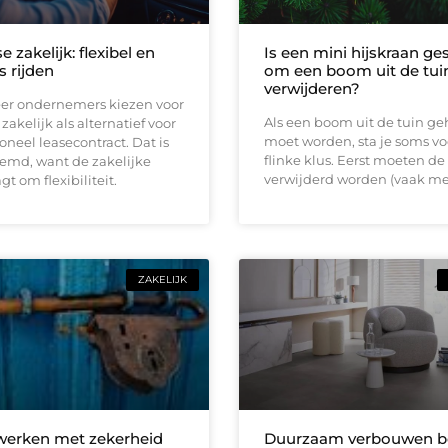
e zakelijk: flexibel en
Is een mini hijskraan ge
s rijden
om een boom uit de tuin
verwijderen?
er ondernemers kiezen voor
Als een boom uit de tuin ge
zakelijk als alternatief voor
moet worden, sta je soms vo
ioneel leasecontract. Dat is
flinke klus. Eerst moeten de
eemd, want de zakelijke
verwijderd worden (vaak me
t om flexibiliteit.
ZAKELIJK
 werken met zekerheid
Duurzaam verbouwen be