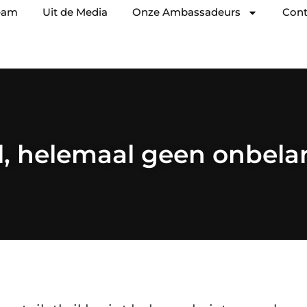
eam
Uit de Media
Onze Ambassadeurs
Cont
il, helemaal geen onbelan