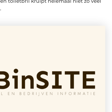
en toiletbril kruipt helemaal niet zo veel
.