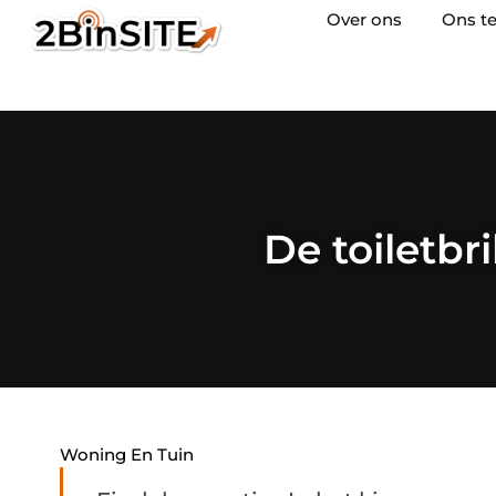
Over ons
Ons t
De toiletbr
Woning En Tuin