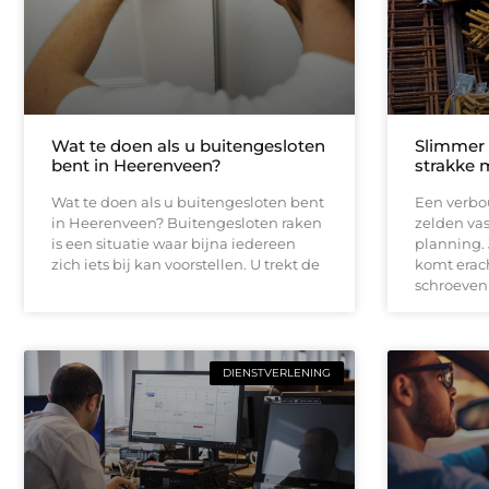
Wat te doen als u buitengesloten
Slimmer
bent in Heerenveen?
strakke 
Wat te doen als u buitengesloten bent
Een verbou
in Heerenveen? Buitengesloten raken
zelden vas
is een situatie waar bijna iedereen
planning.
zich iets bij kan voorstellen. U trekt de
komt erach
schroeven
DIENSTVERLENING