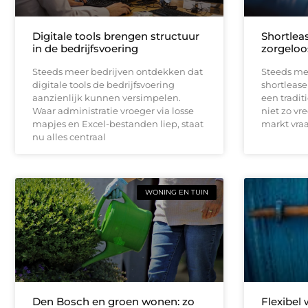
Digitale tools brengen structuur
Shortleas
in de bedrijfsvoering
zorgeloo
Steeds meer bedrijven ontdekken dat
Steeds me
digitale tools de bedrijfsvoering
shortlease 
aanzienlijk kunnen versimpelen.
een tradit
Waar administratie vroeger via losse
niet zo vr
mapjes en Excel-bestanden liep, staat
markt vraag
nu alles centraal
WONING EN TUIN
Den Bosch en groen wonen: zo
Flexibel