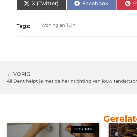
X (Twitter)
Facebook
P
Woning en Tuin
Tags:
← VORIG
All Dent helpt je met de herinrichting van jouw tandartspr
Gerelat
BEDRIJVEN