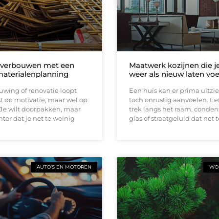
 verbouwen met een
Maatwerk kozijnen die j
materialenplanning
weer als nieuw laten vo
wing of renovatie loopt
Een huis kan er prima uitzi
t op motivatie, maar wel op
toch onrustig aanvoelen. E
 Je wilt doorpakken, maar
trek langs het raam, conden
ter dat je net te weinig
glas of straatgeluid dat net t
AUTO’S EN MOTOREN
WON