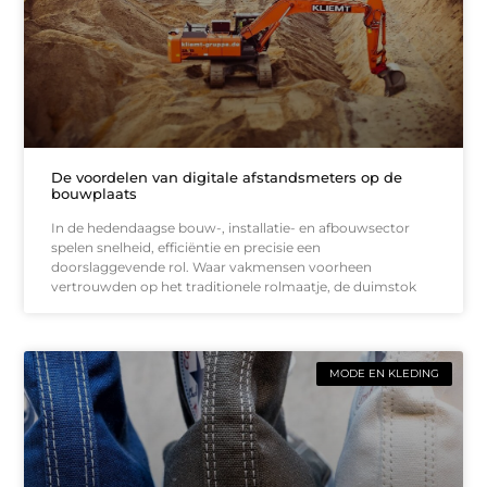
De voordelen van digitale afstandsmeters op de
bouwplaats
In de hedendaagse bouw-, installatie- en afbouwsector
spelen snelheid, efficiëntie en precisie een
doorslaggevende rol. Waar vakmensen voorheen
vertrouwden op het traditionele rolmaatje, de duimstok
MODE EN KLEDING