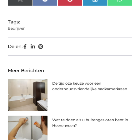
X
Facebook
Pinterest
LinkedIn
Whats
(Twitter)
Tags:
Bedrijven
Delen:
Meer Berichten
De tijdloze keuze voor een
onderhoudsvriendelijke badkamerkraan
Wat te doen als u buitengesloten bent in
Heerenveen?