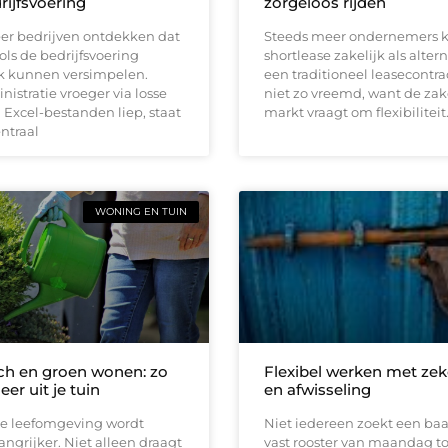
rijfsvoering
zorgeloos rijden
er bedrijven ontdekken dat
Steeds meer ondernemers k
ools de bedrijfsvoering
shortlease zakelijk als altern
jk kunnen versimpelen.
een traditioneel leasecontrac
istratie vroeger via losse
niet zo vreemd, want de zak
Excel-bestanden liep, staat
markt vraagt om flexibiliteit
entraal
WONING EN TUIN
h en groen wonen: zo
Flexibel werken met zek
eer uit je tuin
en afwisseling
e leefomgeving wordt
Niet iedereen zoekt een ba
angrijker. Niet alleen draagt
vast rooster van maandag t