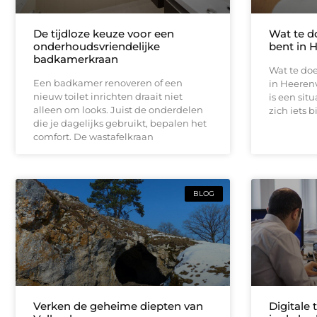
De tijdloze keuze voor een
Wat te d
onderhoudsvriendelijke
bent in 
badkamerkraan
Wat te doe
Een badkamer renoveren of een
in Heeren
nieuw toilet inrichten draait niet
is een sit
alleen om looks. Juist de onderdelen
zich iets b
die je dagelijks gebruikt, bepalen het
comfort. De wastafelkraan
BLOG
Verken de geheime diepten van
Digitale 