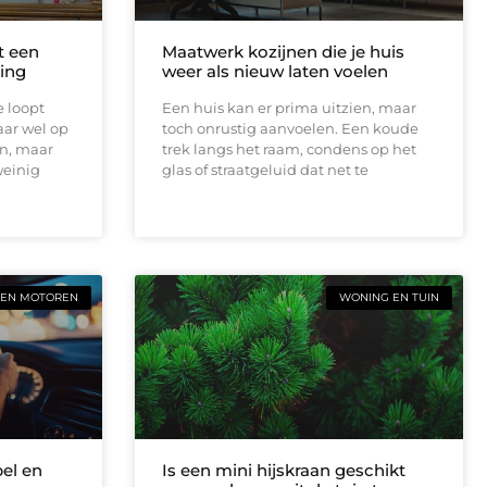
t een
Maatwerk kozijnen die je huis
ing
weer als nieuw laten voelen
e loopt
Een huis kan er prima uitzien, maar
aar wel op
toch onrustig aanvoelen. Een koude
en, maar
trek langs het raam, condens op het
weinig
glas of straatgeluid dat net te
 EN MOTOREN
WONING EN TUIN
bel en
Is een mini hijskraan geschikt