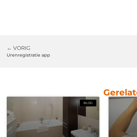
← VORIG
Urenregistratie app
Gerelat
BLOG