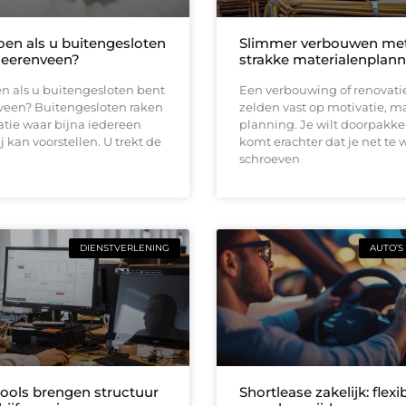
oen als u buitengesloten
Slimmer verbouwen me
Heerenveen?
strakke materialenplann
n als u buitengesloten bent
Een verbouwing of renovati
veen? Buitengesloten raken
zelden vast op motivatie, m
uatie waar bijna iedereen
planning. Je wilt doorpakk
ij kan voorstellen. U trekt de
komt erachter dat je net te 
schroeven
DIENSTVERLENING
AUTO’S
tools brengen structuur
Shortlease zakelijk: flexi