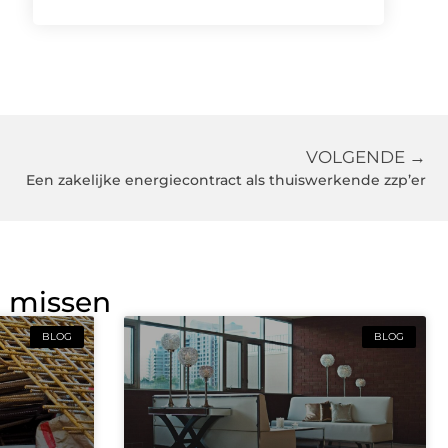
VOLGENDE →
Een zakelijke energiecontract als thuiswerkende zzp’er
g missen
BLOG
BLOG