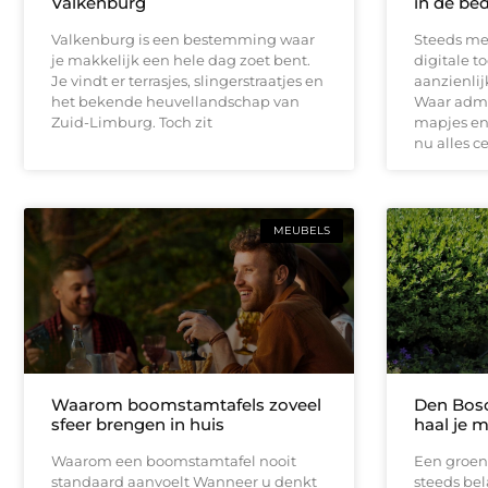
Valkenburg
in de bed
Valkenburg is een bestemming waar
Steeds me
je makkelijk een hele dag zoet bent.
digitale t
Je vindt er terrasjes, slingerstraatjes en
aanzienli
het bekende heuvellandschap van
Waar admin
Zuid-Limburg. Toch zit
mapjes en 
nu alles c
MEUBELS
Waarom boomstamtafels zoveel
Den Bosc
sfeer brengen in huis
haal je m
Waarom een boomstamtafel nooit
Een groen
standaard aanvoelt Wanneer u denkt
steeds bel