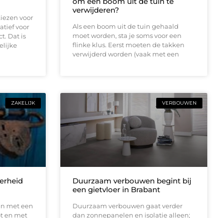
om een boom uit de tuin te
verwijderen?
iezen voor
Als een boom uit de tuin gehaald
atief voor
moet worden, sta je soms voor een
t. Dat is
flinke klus. Eerst moeten de takken
elijke
verwijderd worden (vaak met een
.
ZAKELIJK
VERBOUWEN
erheid
Duurzaam verbouwen begint bij
een gietvloer in Brabant
an met een
Duurzaam verbouwen gaat verder
ot en met
dan zonnepanelen en isolatie alleen;