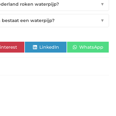
ederland roken waterpijp?
▼
 bestaat een waterpijp?
▼
interest
LinkedIn
WhatsApp