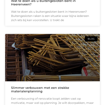
Wat te doen als u buitengesloten bent in
Heerenveen?
Wat te doen als u buitengesloten bent in Heerenveen?
Buitengesloten raken is een situatie waar bijna iedereen
zich iets bij kan voorstellen. U trekt de
BLOG
Slimmer verbouwen met een strakke
materialenplanning
Een verbouwing of renovatie loopt zelden vast op
motivatie, maar wel op planning. Je wilt doorpakken, maar