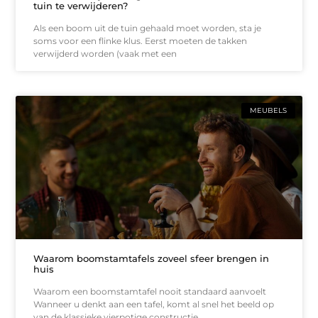
tuin te verwijderen?
Als een boom uit de tuin gehaald moet worden, sta je
soms voor een flinke klus. Eerst moeten de takken
verwijderd worden (vaak met een
MEUBELS
Waarom boomstamtafels zoveel sfeer brengen in
huis
Waarom een boomstamtafel nooit standaard aanvoelt
Wanneer u denkt aan een tafel, komt al snel het beeld op
van de klassieke vierpotige constructie.