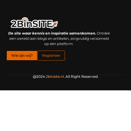
Linkbuilding platform: je geheime wapen of je grootste valkuil?
Geld verdienen met links: hoe een simpele klik inkomsten oplevert
De site waar kennis en inspiratie samenkomen.
Ontdek
een wereld aan blogs en artikelen, zorgvuldig verzameld
op één platform.
Wie zijn wij?
Registreer
@2024
2binsite.nl
.All Right Reserved.