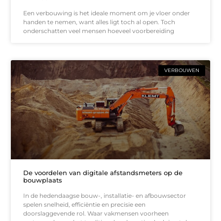
Een verbouwing is het ideale moment om je vloer onder
handen te nemen, want alles ligt toch al open. Toch
onderschatten veel mensen hoeveel voorbereiding
VERBOUWEN
De voordelen van digitale afstandsmeters op de
bouwplaats
In de hedendaagse bouw-, installatie- en afbouwsector
spelen snelheid, efficiëntie en precisie een
doorslaggevende rol. Waar vakmensen voorheen