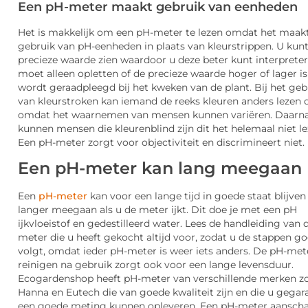
Een pH-meter maakt gebruik van eenheden
Het is makkelijk om een pH-meter te lezen omdat het maak
gebruik van pH-eenheden in plaats van kleurstrippen. U kun
precieze waarde zien waardoor u deze beter kunt interpreter
moet alleen opletten of de precieze waarde hoger of lager i
wordt geraadpleegd bij het kweken van de plant. Bij het geb
van kleurstroken kan iemand de reeks kleuren anders lezen 
omdat het waarnemen van mensen kunnen variëren. Daarn
kunnen mensen die kleurenblind zijn dit het helemaal niet le
Een pH-meter zorgt voor objectiviteit en discrimineert niet.
Een pH-meter kan lang meegaan
Een
pH-meter
kan voor een lange tijd in goede staat blijven
langer meegaan als u de meter ijkt. Dit doe je met een pH
ijkvloeistof en gedestilleerd water. Lees de handleiding van 
meter die u heeft gekocht altijd voor, zodat u de stappen g
volgt, omdat ieder pH-meter is weer iets anders. De pH-met
reinigen na gebruik zorgt ook voor een lange levensduur.
Ecogardenshop heeft pH-meter van verschillende merken zo
Hanna en Eutech die van goede kwaliteit zijn en die u gega
een goede meting kunnen opleveren. Een pH-meter aanschaf