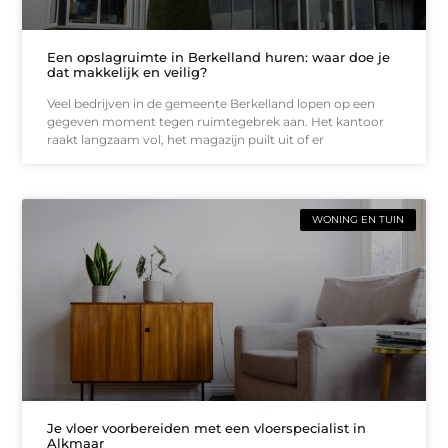
Een opslagruimte in Berkelland huren: waar doe je
dat makkelijk en veilig?
Veel bedrijven in de gemeente Berkelland lopen op een
gegeven moment tegen ruimtegebrek aan. Het kantoor
raakt langzaam vol, het magazijn puilt uit of er
WONING EN TUIN
Je vloer voorbereiden met een vloerspecialist in
Alkmaar