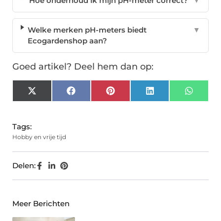
Hoe onderhoud ik mijn pH-meter correct?
▼
Welke merken pH-meters biedt
▼
Ecogardenshop aan?
Goed artikel? Deel hem dan op:
X
Facebook
Pinterest
LinkedIn
Whats
(Twitter)
Tags:
Hobby en vrije tijd
Delen:
Meer Berichten