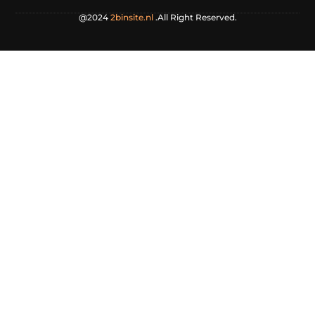
@2024
2binsite.nl
.All Right Reserved.