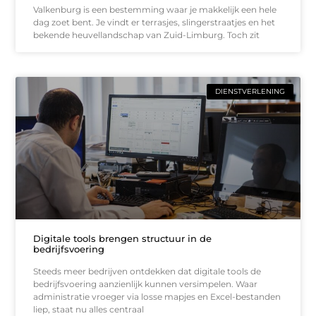
Valkenburg is een bestemming waar je makkelijk een hele
dag zoet bent. Je vindt er terrasjes, slingerstraatjes en het
bekende heuvellandschap van Zuid-Limburg. Toch zit
DIENSTVERLENING
Digitale tools brengen structuur in de
bedrijfsvoering
Steeds meer bedrijven ontdekken dat digitale tools de
bedrijfsvoering aanzienlijk kunnen versimpelen. Waar
administratie vroeger via losse mapjes en Excel-bestanden
liep, staat nu alles centraal