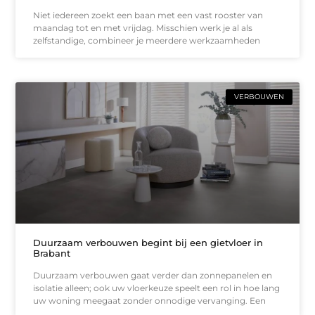
Niet iedereen zoekt een baan met een vast rooster van
maandag tot en met vrijdag. Misschien werk je al als
zelfstandige, combineer je meerdere werkzaamheden
VERBOUWEN
Duurzaam verbouwen begint bij een gietvloer in
Brabant
Duurzaam verbouwen gaat verder dan zonnepanelen en
isolatie alleen; ook uw vloerkeuze speelt een rol in hoe lang
uw woning meegaat zonder onnodige vervanging. Een