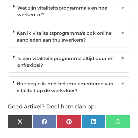
Wat zijn vitaliteitsprogramma's en hoe
▼
werken ze?
Kan ik vitaliteitsprogramma's ook online
▼
aanbieden aan thuiswerkers?
Is een vitaliteitsprogramma altijd duur en
▼
onflexibel?
Hoe begin ik met het implementeren van
▼
vitaliteit op de werkvloer?
Goed artikel? Deel hem dan op:
X
Facebook
Pinterest
LinkedIn
Whats
(Twitter)