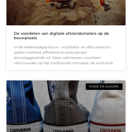
De voordelen van digitale afstandsmeters op de
bouwplaats
In de hedendaagse bouw-, installatie- en afbouwsector
spelen snelheid, efficiëntie en precisie een
doorslaggevende rol. Waar vakmensen voorheen
vertrouwden op het traditionele rolmaatje, de duimstok
MODE EN KLEDING