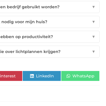
een bedrijf gebruikt worden?
▼
t nodig voor mijn huis?
▼
hebben op productiviteit?
▼
ie over lichtplannen krijgen?
▼
interest
LinkedIn
WhatsApp