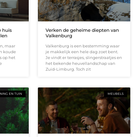
e huis
Verken de geheime diepten van
elen
Valkenburg
en, maar
Valkenburg is een bestemming waar
en koude
je makkelijk een hele dag zoet bent.
s op het
Je vindt er terrasjes, slingerstraatjes en
e
het bekende heuvellandschap van
Zuid-Limburg. Toch zit
ING EN TUIN
MEUBELS