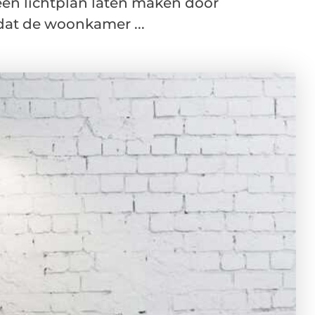
 een lichtplan laten maken door
at de woonkamer ...