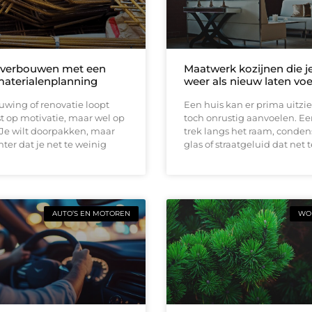
 verbouwen met een
Maatwerk kozijnen die j
materialenplanning
weer als nieuw laten vo
wing of renovatie loopt
Een huis kan er prima uitzi
t op motivatie, maar wel op
toch onrustig aanvoelen. E
 Je wilt doorpakken, maar
trek langs het raam, conden
ter dat je net te weinig
glas of straatgeluid dat net t
AUTO’S EN MOTOREN
WON