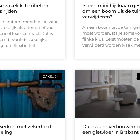
e zakelijk: flexibel en
Is een mini hijskraan ge
s rijden
om een boom uit de tuin
verwijderen?
er ondernemers kiezen voor
Als een boom uit de tuin ge
zakelijk als alternatief voor
moet worden, sta je soms vo
ioneel leasecontract. Dat is
flinke klus. Eerst moeten de
eemd, want de zakelijke
verwijderd worden (vaak me
t om flexibiliteit.
ZAKELIJK
 werken met zekerheid
Duurzaam verbouwen be
seling
een gietvloer in Brabant