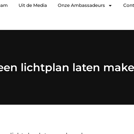
eam
Uit de Media
Onze Ambassadeurs
Cont
n lichtplan laten make