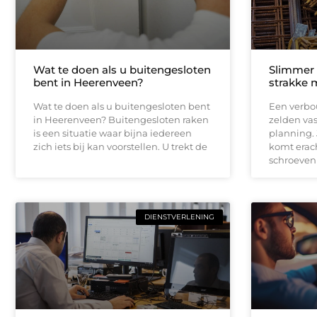
Wat te doen als u buitengesloten
Slimmer
bent in Heerenveen?
strakke 
Wat te doen als u buitengesloten bent
Een verbou
in Heerenveen? Buitengesloten raken
zelden vas
is een situatie waar bijna iedereen
planning.
zich iets bij kan voorstellen. U trekt de
komt erach
schroeven
DIENSTVERLENING