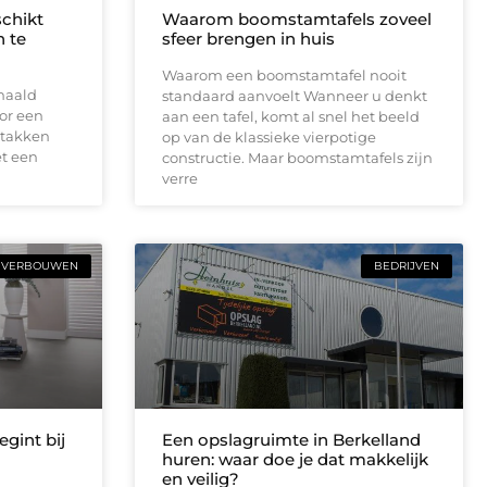
schikt
Waarom boomstamtafels zoveel
 te
sfeer brengen in huis
Waarom een boomstamtafel nooit
haald
standaard aanvoelt Wanneer u denkt
or een
aan een tafel, komt al snel het beeld
 takken
op van de klassieke vierpotige
t een
constructie. Maar boomstamtafels zijn
verre
VERBOUWEN
BEDRIJVEN
gint bij
Een opslagruimte in Berkelland
huren: waar doe je dat makkelijk
en veilig?