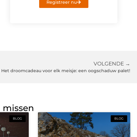
Registreer nu
VOLGENDE →
Het droomcadeau voor elk meisje: een oogschaduw palet!
g missen
BLOG
BLOG