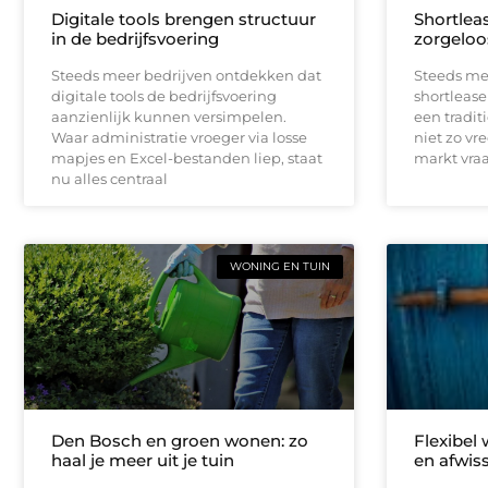
Digitale tools brengen structuur
Shortleas
in de bedrijfsvoering
zorgeloo
Steeds meer bedrijven ontdekken dat
Steeds me
digitale tools de bedrijfsvoering
shortlease 
aanzienlijk kunnen versimpelen.
een tradit
Waar administratie vroeger via losse
niet zo vr
mapjes en Excel-bestanden liep, staat
markt vraag
nu alles centraal
WONING EN TUIN
Den Bosch en groen wonen: zo
Flexibel
haal je meer uit je tuin
en afwis