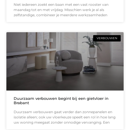
Niet iedereen zoekt een baan met een vast rooster van
maandag tot en met vrijdag. Misschien werk je al als
zelfstandige, combineer je meerdere werkzaamheden
VERBOUWEN
Duurzaam verbouwen begint bij een gietvloer in
Brabant
Duurzaam verbouwen gaat verder dan zonnepanelen en
isolatie alleen; ook uw vloerkeuze speelt een rol in hoe lang
uw woning meegaat zonder onnodige vervanging. Een