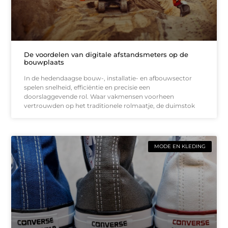
De voordelen van digitale afstandsmeters op de
bouwplaats
In de hedendaagse bouw-, installatie- en afbouwsector
spelen snelheid, efficiëntie en precisie een
doorslaggevende rol. Waar vakmensen voorheen
vertrouwden op het traditionele rolmaatje, de duimstok
MODE EN KLEDING