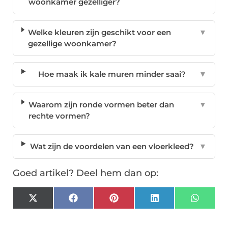
woonkamer gezelliger?
Welke kleuren zijn geschikt voor een
▼
gezellige woonkamer?
Hoe maak ik kale muren minder saai?
▼
Waarom zijn ronde vormen beter dan
▼
rechte vormen?
Wat zijn de voordelen van een vloerkleed?
▼
Goed artikel? Deel hem dan op:
X
Facebook
Pinterest
LinkedIn
Whats
(Twitter)