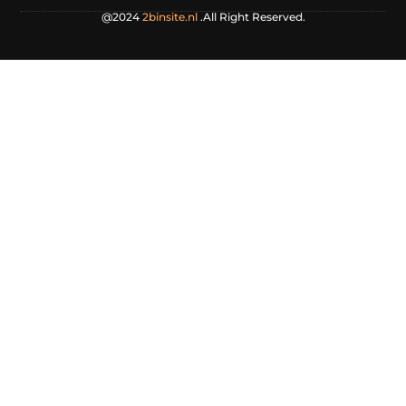
@2024
2binsite.nl
.All Right Reserved.