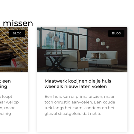
g missen
BLOG
BLOG
t een
Maatwerk kozijnen die je huis
ing
weer als nieuw laten voelen
e loopt
Een huis kan er prima uitzien, maar
aar wel op
toch onrustig aanvoelen. Een koude
en, maar
trek langs het raam, condens op het
weinig
glas of straatgeluid dat net te