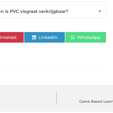
n is PVC visgraat verkrijgbaar?
▼
interest
LinkedIn
WhatsApp
Game Based Learni