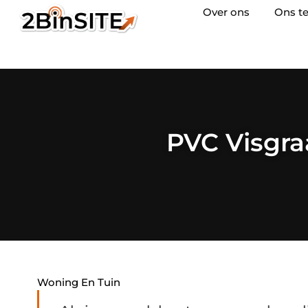
Over ons
Ons t
PVC Visgra
Woning En Tuin