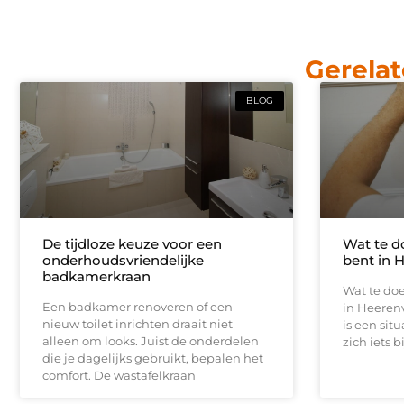
Gerelat
BLOG
De tijdloze keuze voor een
Wat te d
onderhoudsvriendelijke
bent in 
badkamerkraan
Wat te doe
Een badkamer renoveren of een
in Heeren
nieuw toilet inrichten draait niet
is een sit
alleen om looks. Juist de onderdelen
zich iets b
die je dagelijks gebruikt, bepalen het
comfort. De wastafelkraan