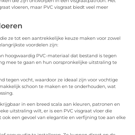
anken die zijn ontworpen in een visgraatpatroon. Het
sgraat vloeren, maar PVC visgraat biedt veel meer
loeren
 die ze tot een aantrekkelijke keuze maken voor zowel
langrijkste voordelen zijn:
an hoogwaardig PVC-materiaal dat bestand is tegen
ang mee te gaan en hun oorspronkelijke uitstraling te
d tegen vocht, waardoor ze ideaal zijn voor vochtige
emakkelijk schoon te maken en te onderhouden, wat
ssing.
erkrijgbaar in een breed scala aan kleuren, patronen en
e uitstraling wilt, er is een PVC visgraat vloer die
gt ook een gevoel van elegantie en verfijning toe aan elke
tief eenvoudig te installeren. Ze kunnen direct op de