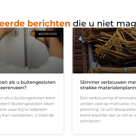
eerde berichten
die u niet ma
BEDRIJVEN
oen als u buitengesloten
Slimmer verbouwen me
Heerenveen?
strakke materialenplann
n als u buitengesloten bent
Een verbouwing of renovati
veen? Buitengesloten raken
zelden vast op motivatie, m
uatie waar bijna iedereen
planning. Je wilt doorpakk
ij kan voorstellen. U trekt de
komt erachter dat je net te 
schroeven