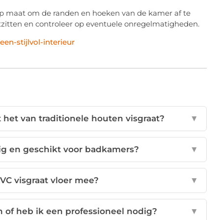
 op maat om de randen en hoeken van de kamer af te
stzitten en controleer op eventuele onregelmatigheden.
en-stijlvol-interieur
t het van traditionele houten visgraat?
▼
dig en geschikt voor badkamers?
▼
VC visgraat vloer mee?
▼
en of heb ik een professioneel nodig?
▼