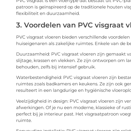
PVC visgraat is een vloertype dat bestaat uit PVC-pl
patroon is geïnspireerd op de traditionele houten vi
flexibiliteit en duurzaamheid.
3. Voordelen van PVC visgraat v
PVC visgraat vloeren bieden verschillende voordelen
huiseigenaren als zakelijke ruimtes. Enkele van de be
Duurzaamheid: PVC visgraat vloeren zijn gemaakt v
slijtage, krassen en vlekken. Ze zijn ontworpen om l
behouden, zelfs bij intensief gebruik.
Waterbestendigheid: PVC visgraat vloeren zijn bestan
ruimtes zoals badkamers en keukens. Ze zijn ook g
resulteert in een langdurige en hygiënische vloeroplo
Veelzijdigheid in design: PVC visgraat vloeren zijn v
afwerkingen. Of je nu een moderne, klassieke of rustiek
perfect bij je interieur past. Het visgraatpatroon voe
ruimte.
Eenvoudige installatie: PVC visgraat vloeren zijn rela