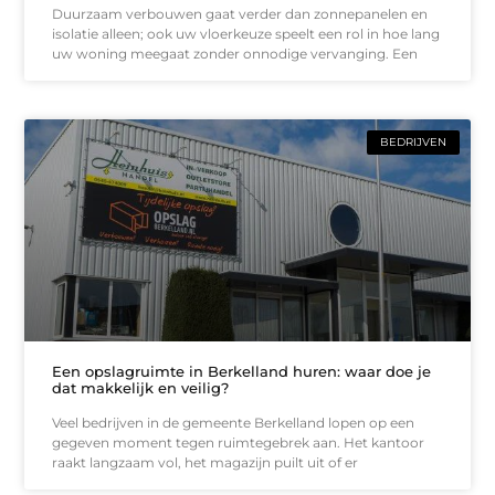
Duurzaam verbouwen gaat verder dan zonnepanelen en
isolatie alleen; ook uw vloerkeuze speelt een rol in hoe lang
uw woning meegaat zonder onnodige vervanging. Een
BEDRIJVEN
Een opslagruimte in Berkelland huren: waar doe je
dat makkelijk en veilig?
Veel bedrijven in de gemeente Berkelland lopen op een
gegeven moment tegen ruimtegebrek aan. Het kantoor
raakt langzaam vol, het magazijn puilt uit of er