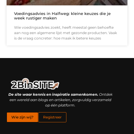
Voedingsadvies in Halfweg: kleine keuzes die je
week rustiger maken
Wie voedingsadvies zoekt, heeft meestal geen behoefte
aan nog een algemene lijst met gezonde producten. Vaak
is de vraag concreter: hoe maak ik betere keuzes
Linkbuilding platform: je geheime wapen of je grootste valkuil?
Geld verdienen met links: hoe een simpele klik inkomsten oplevert
De site waar kennis en inspiratie samenkomen.
Ontdek
een wereld aan blogs en artikelen, zorgvuldig verzameld
op één platform.
Wie zijn wij?
Registreer