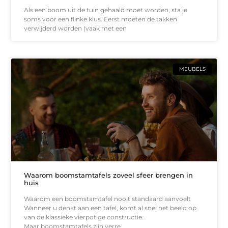
Als een boom uit de tuin gehaald moet worden, sta je
soms voor een flinke klus. Eerst moeten de takken
verwijderd worden (vaak met een
MEUBELS
Waarom boomstamtafels zoveel sfeer brengen in
huis
Waarom een boomstamtafel nooit standaard aanvoelt
Wanneer u denkt aan een tafel, komt al snel het beeld op
van de klassieke vierpotige constructie.
Maar boomstamtafels zijn verre