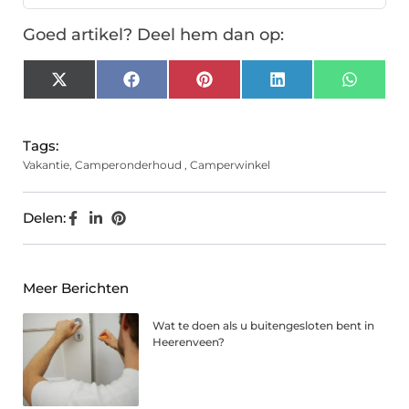
Goed artikel? Deel hem dan op:
X
Facebook
Pinterest
LinkedIn
Whats
(Twitter)
Tags:
Vakantie
,
Camperonderhoud
,
Camperwinkel
Delen:
Meer Berichten
Wat te doen als u buitengesloten bent in
Heerenveen?