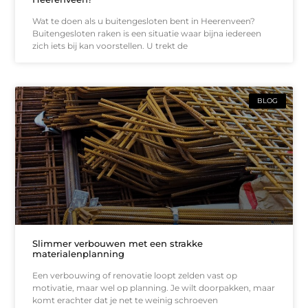
Wat te doen als u buitengesloten bent in Heerenveen?
Buitengesloten raken is een situatie waar bijna iedereen
zich iets bij kan voorstellen. U trekt de
BLOG
Slimmer verbouwen met een strakke
materialenplanning
Een verbouwing of renovatie loopt zelden vast op
motivatie, maar wel op planning. Je wilt doorpakken, maar
komt erachter dat je net te weinig schroeven