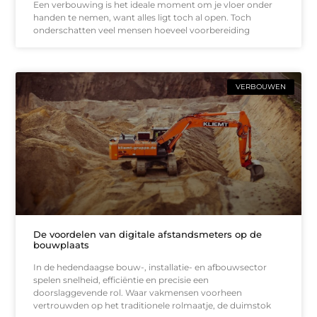
Een verbouwing is het ideale moment om je vloer onder
handen te nemen, want alles ligt toch al open. Toch
onderschatten veel mensen hoeveel voorbereiding
VERBOUWEN
De voordelen van digitale afstandsmeters op de
bouwplaats
In de hedendaagse bouw-, installatie- en afbouwsector
spelen snelheid, efficiëntie en precisie een
doorslaggevende rol. Waar vakmensen voorheen
vertrouwden op het traditionele rolmaatje, de duimstok