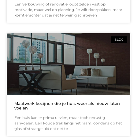
Een verbouwing of renovatie loopt zelden vast op
motivatie, maar wel op planning. Je wilt doorpakken, maar
komt erachter dat je net te weinig schroeven
BLOG
Maatwerk kozijnen die je huis weer als nieuw laten
voelen
Een huis kan er prima uitzien, maar toch onrustig
aanvoelen. Een koude trek langs het raam, condens op het
glas of straatgeluid dat net te