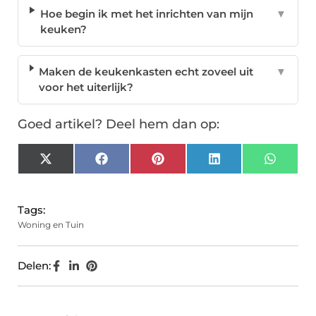
Hoe begin ik met het inrichten van mijn
▼
keuken?
Maken de keukenkasten echt zoveel uit
▼
voor het uiterlijk?
Goed artikel? Deel hem dan op:
X
Facebook
Pinterest
LinkedIn
Whats
(Twitter)
Tags:
Woning en Tuin
Delen: