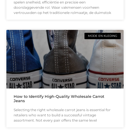
spelen snelheid, efficiëntie en precisie een
doorslaggevende rol. Waar vakmensen voorheen
vertrouwden op het traditionele rolmaatje, de duimstok
MODE EN KLEDING
How to Identify High-Quality Wholesale Carrot
Jeans
Selecting the right wholesale carrot jeans is essential for
retailers who want to build a successful vintage
assortment. Not every pair offers the same level