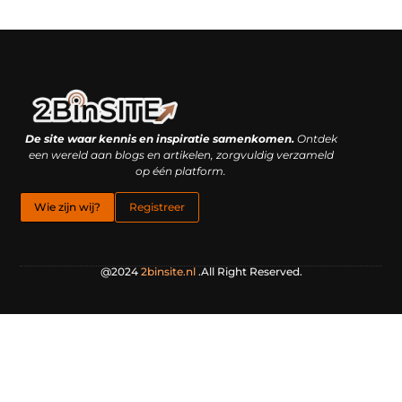
Linkbuilding platform: je geheime wapen of je grootste valkuil?
Geld verdienen met links: hoe een simpele klik inkomsten oplevert
De site waar kennis en inspiratie samenkomen.
Ontdek
een wereld aan blogs en artikelen, zorgvuldig verzameld
op één platform.
Wie zijn wij?
Registreer
@2024
2binsite.nl
.All Right Reserved.