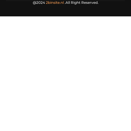
@2024
2binsite.nl
.All Right Reserved.