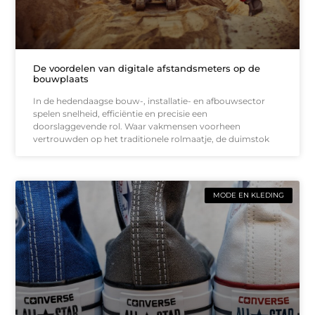
De voordelen van digitale afstandsmeters op de
bouwplaats
In de hedendaagse bouw-, installatie- en afbouwsector
spelen snelheid, efficiëntie en precisie een
doorslaggevende rol. Waar vakmensen voorheen
vertrouwden op het traditionele rolmaatje, de duimstok
MODE EN KLEDING