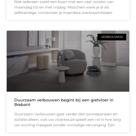
Niet iedereen zoekt een baan met een vast rooster van
maandag tot en met vrijdag. Misschien werk je al als
zelfstandige, combineer je meerdere werkzaamheden
VERBOUWEN
Duurzaam verbouwen begint bij een gietvloer in
Brabant
Duurzaam verbouwen gaat verder dan zonnepanelen en
isolatie alleen; ook uw vloerkeuze speelt een rol in hoe lang
uw woning meegaat zonder onnodige vervanging. Een