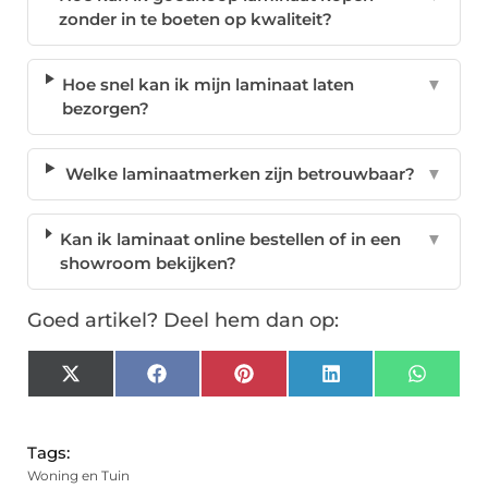
zonder in te boeten op kwaliteit?
Hoe snel kan ik mijn laminaat laten
▼
bezorgen?
Welke laminaatmerken zijn betrouwbaar?
▼
Kan ik laminaat online bestellen of in een
▼
showroom bekijken?
Goed artikel? Deel hem dan op:
X
Facebook
Pinterest
LinkedIn
Whats
(Twitter)
Tags:
Woning en Tuin