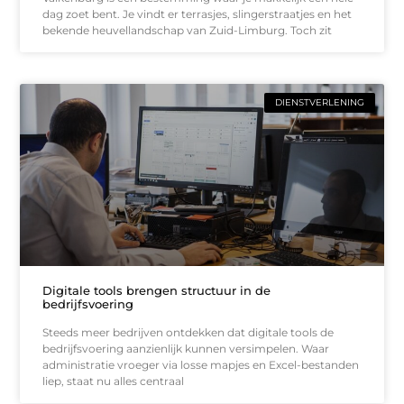
dag zoet bent. Je vindt er terrasjes, slingerstraatjes en het
bekende heuvellandschap van Zuid-Limburg. Toch zit
DIENSTVERLENING
Digitale tools brengen structuur in de
bedrijfsvoering
Steeds meer bedrijven ontdekken dat digitale tools de
bedrijfsvoering aanzienlijk kunnen versimpelen. Waar
administratie vroeger via losse mapjes en Excel-bestanden
liep, staat nu alles centraal