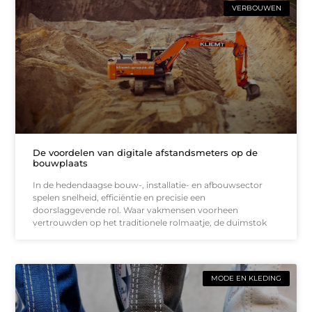
VERBOUWEN
De voordelen van digitale afstandsmeters op de
bouwplaats
In de hedendaagse bouw-, installatie- en afbouwsector
spelen snelheid, efficiëntie en precisie een
doorslaggevende rol. Waar vakmensen voorheen
vertrouwden op het traditionele rolmaatje, de duimstok
MODE EN KLEDING