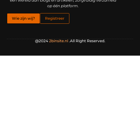
een wereld aan blogs en artikelen, zorgvuldig verzameld
op één platform.
Wie zijn wij?
Registreer
@2024
2binsite.nl
.All Right Reserved.