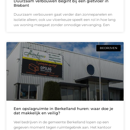
Duurzaam verbouwen begint bij een gietvloer in
Brabant
Duurzaam verbouwen gaat verder dan zonnepanelen en
isolatie alleen; ook uw vloerkeuze speelt een rol in hoe lang
uw woning meegaat zonder onnodige vervanging. Een
BEDRIJVEN
Een opslagruimte in Berkelland huren: waar doe je
dat makkelijk en veilig?
Veel bedrijven in de gemeente Berkelland lopen op een
gegeven moment tegen ruimtegebrek aan. Het kantoor