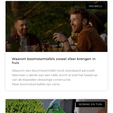
MEUBELS
Waarom boomstamtafels zoveel sfeer brengen in
huis
Waarom een boomstamtafel nooit standaard aanvoelt
Wanneer u denkt aan een tafel, komt al snel het beeld op
van de klassieke vierpotige constructie.
Maar boomstamtafels zijn verre
WONING EN TUIN