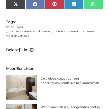
X
Facebook
Pinterest
LinkedIn
Whats
(Twitter)
Tags:
Verbouwen
,
huisdier vloeren
,
vinyl vloeren
,
vloeren
,
vloeren huisdieren
,
vloeren van pvc
Delen:
Meer Berichten
De tijdloze keuze voor een
onderhoudsvriendelijke badkamerkraan
Wat te doen als u buitengesloten bent in