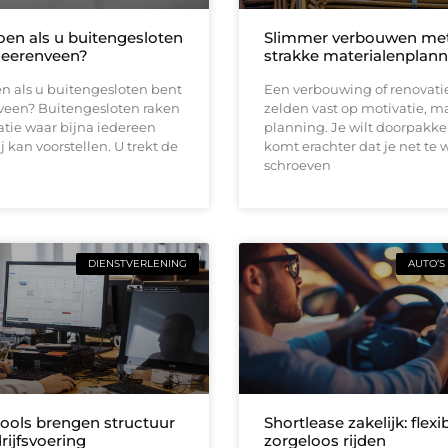
oen als u buitengesloten
Slimmer verbouwen me
Heerenveen?
strakke materialenplann
n als u buitengesloten bent
Een verbouwing of renovati
veen? Buitengesloten raken
zelden vast op motivatie, m
uatie waar bijna iedereen
planning. Je wilt doorpakk
ij kan voorstellen. U trekt de
komt erachter dat je net te 
schroeven
DIENSTVERLENING
AUTO’S
tools brengen structuur
Shortlease zakelijk: flexi
rijfsvoering
zorgeloos rijden