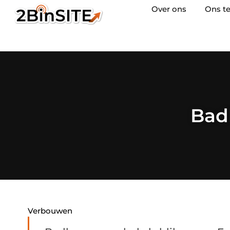
Over ons
Ons t
Bad
Verbouwen