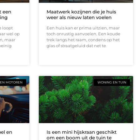
t een
Maatwerk kozijnen die je huis
ing
weer als nieuw laten voelen
e loopt
Een huis kan er prima uitzien, maar
aar wel op
toch onrustig aanvoelen. Een koude
en, maar
trek langs het raam, condens op het
weinig
glas of straatgeluid dat net te
 EN MOTOREN
WONING EN TUIN
bel en
Is een mini hijskraan geschikt
om een boom uit de tuin te