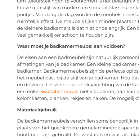
Om teleurstellingen te voorkomen is het belangrijk 
keuze qua stijl: van modern en strak tot klassiek en 
pootjes. Vandaag de dag worden de meubels meesta
ruimtelijk effect. De meubels lijken minder plaats i
de kleinere badkamers is dat niet onbelangrijk. Een
veel gemakkelijker schoon te houden zijn.
Waar moet je badkamermeubel aan voldoen?
De eisen aan een badmeubel zijn natuurlijk persoonli
afmetingen van je badkamer. Een kleine badkamer vr
badkamer. Badkamermeubels zijn de perfecte oplossi
het meubel past bij de stijl van je badkamer. Hou da
en de vorm. Let verder op de draairichting van de kast
een enkel
wastafelmeubel
niet voldoende, dan kan 
kolomkasten, planken, rekjes en haken. De mogelijkh
Materiaalgebruik
De badkamermeubels verschillen soms behoorlijk in p
plaats van het goedkopere gemelamineerde spaanpla
houtfineer zijn gebruikt. De wastafels en wastafelblad