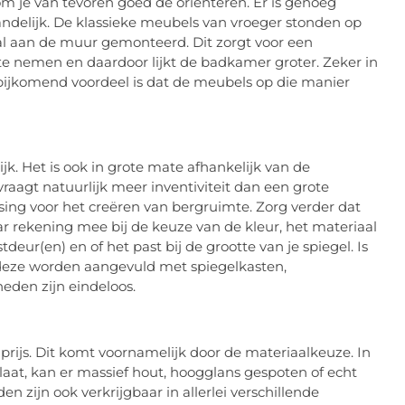
om je van tevoren goed de oriënteren. Er is genoeg
landelijk. De klassieke meubels van vroeger stonden op
l aan de muur gemonteerd. Dit zorgt voor een
n te nemen en daardoor lijkt de badkamer groter. Zeker in
 bijkomend voordeel is dat de meubels op die manier
jk. Het is ook in grote mate afhankelijk van de
aagt natuurlijk meer inventiviteit dan een grote
ng voor het creëren van bergruimte. Zorg verder dat
ar rekening mee bij de keuze van de kleur, het materiaal
deur(en) en of het past bij de grootte van je spiegel. Is
deze worden aangevuld met spiegelkasten,
eden zijn eindeloos.
rijs. Dit komt voornamelijk door de materiaalkeuze. In
at, kan er massief hout, hoogglans gespoten of echt
en zijn ook verkrijgbaar in allerlei verschillende