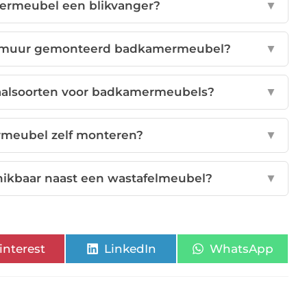
rmeubel een blikvanger?
▼
e muur gemonteerd badkamermeubel?
▼
riaalsoorten voor badkamermeubels?
▼
rmeubel zelf monteren?
▼
chikbaar naast een wastafelmeubel?
▼
interest
LinkedIn
WhatsApp