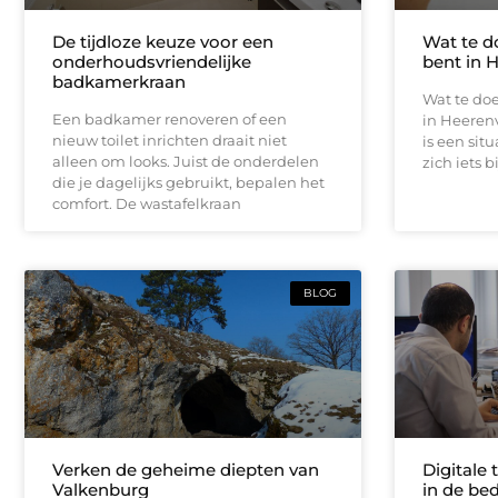
De tijdloze keuze voor een
Wat te d
onderhoudsvriendelijke
bent in 
badkamerkraan
Wat te doe
Een badkamer renoveren of een
in Heeren
nieuw toilet inrichten draait niet
is een sit
alleen om looks. Juist de onderdelen
zich iets b
die je dagelijks gebruikt, bepalen het
comfort. De wastafelkraan
BLOG
Verken de geheime diepten van
Digitale 
Valkenburg
in de bed