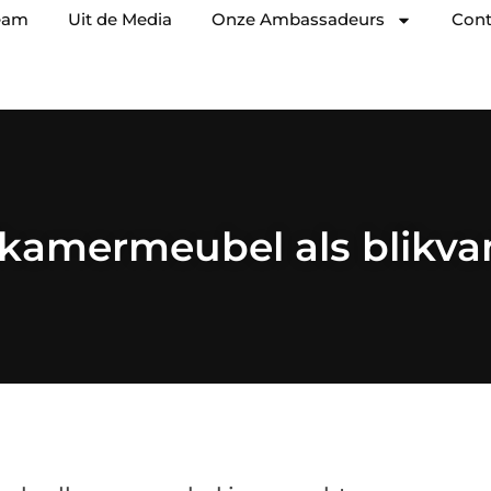
eam
Uit de Media
Onze Ambassadeurs
Cont
kamermeubel als blikva