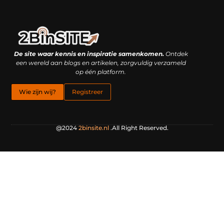
Linkbuilding platform: je geheime wapen of je grootste valkuil?
Geld verdienen met links: hoe een simpele klik inkomsten oplevert
De site waar kennis en inspiratie samenkomen.
Ontdek
een wereld aan blogs en artikelen, zorgvuldig verzameld
op één platform.
Wie zijn wij?
Registreer
@2024
2binsite.nl
.All Right Reserved.