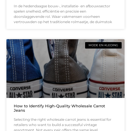
In de hedendaagse bouw-, installatie- en afbouwsector
spelen snelheid, efficiëntie en precisie een
doorslaggevende rol. Waar vakmensen voorheen
vertrouwden op het traditionele rolmaatje, de duimstok
MODE EN KLEDING
How to Identify High-Quality Wholesale Carrot
Jeans
Selecting the right wholesale carrot jeans is essential for
retailers who want to build a successful vintage
assortment. Not every pair offers the same level