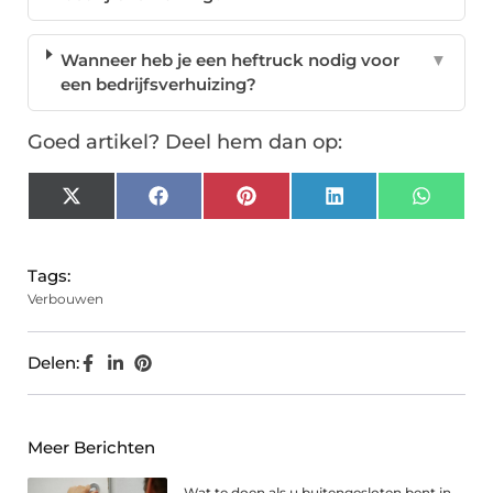
Wanneer heb je een heftruck nodig voor
▼
een bedrijfsverhuizing?
Goed artikel? Deel hem dan op:
X
Facebook
Pinterest
LinkedIn
Whats
(Twitter)
Tags:
Verbouwen
Delen:
Meer Berichten
Wat te doen als u buitengesloten bent in