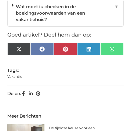
Wat moet ik checken in de
▼
boekingsvoorwaarden van een
vakantiehuis?
Goed artikel? Deel hem dan op:
X
Facebook
Pinterest
LinkedIn
Whats
(Twitter)
Tags:
Vakantie
Delen:
Meer Berichten
De tijdloze keuze voor een