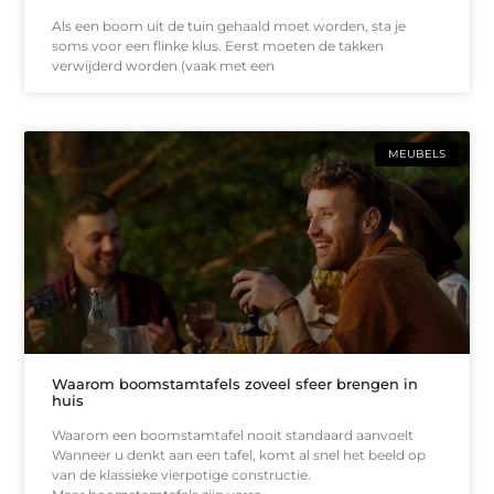
Als een boom uit de tuin gehaald moet worden, sta je
soms voor een flinke klus. Eerst moeten de takken
verwijderd worden (vaak met een
MEUBELS
Waarom boomstamtafels zoveel sfeer brengen in
huis
Waarom een boomstamtafel nooit standaard aanvoelt
Wanneer u denkt aan een tafel, komt al snel het beeld op
van de klassieke vierpotige constructie.