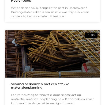
Heerenveen?
Wat te doen als u buitengesloten bent in Heerenveen?
Buitengesloten raken is een situatie waar bijna iedereen
zich iets bij kan voorstellen. U trekt de
BLOG
Slimmer verbouwen met een strakke
materialenplanning
Een verbouwing of renovatie loopt zelden vast op
motivatie, maar wel op planning. Je wilt doorpakken, maar
komt erachter dat je net te weinig schroeven