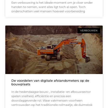
Een verbouwing is het ideale moment om je vloer onder
handen te nemen, want alles ligt toch al open. Toch
onderschatten veel mensen hoeveel voorbereiding
VERBOUWEN
De voordelen van digitale afstandsmeters op de
bouwplaats
In de hedendaagse bouw-, installatie- en afbouwsector
spelen snelheid, efficiëntie en precisie een
doorslaggevende rol. Waar vakmensen voorheen
vertrouwden op het traditionele rolmaatje, de duimstok