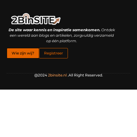
Linkbuilding platform: je geheime wapen of je grootste valkuil?
Geld verdienen met links: hoe een simpele klik inkomsten oplevert
De site waar kennis en inspiratie samenkomen.
Ontdek
een wereld aan blogs en artikelen, zorgvuldig verzameld
op één platform.
Wie zijn wij?
Registreer
@2024
2binsite.nl
.All Right Reserved.