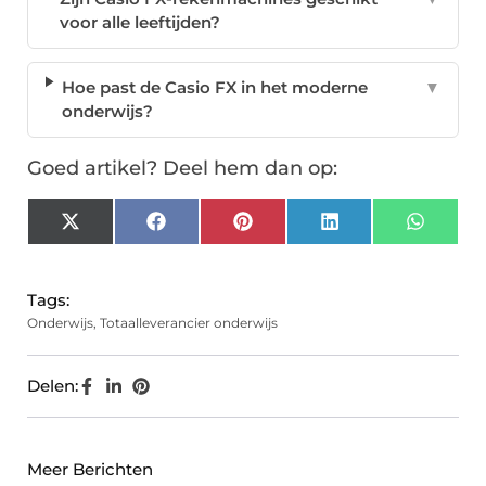
voor alle leeftijden?
Hoe past de Casio FX in het moderne
▼
onderwijs?
Goed artikel? Deel hem dan op:
X
Facebook
Pinterest
LinkedIn
Whats
(Twitter)
Tags:
Onderwijs
,
Totaalleverancier onderwijs
Delen:
Meer Berichten