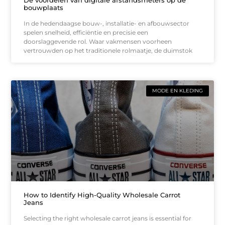
bouwplaats
In de hedendaagse bouw-, installatie- en afbouwsector
spelen snelheid, efficiëntie en precisie een
doorslaggevende rol. Waar vakmensen voorheen
vertrouwden op het traditionele rolmaatje, de duimstok
MODE EN KLEDING
How to Identify High-Quality Wholesale Carrot
Jeans
Selecting the right wholesale carrot jeans is essential for