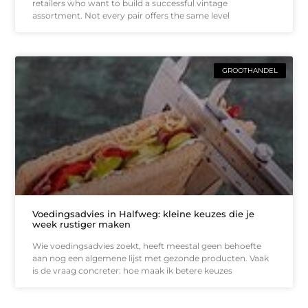
retailers who want to build a successful vintage
assortment. Not every pair offers the same level
GROOTHANDEL
Voedingsadvies in Halfweg: kleine keuzes die je
week rustiger maken
Wie voedingsadvies zoekt, heeft meestal geen behoefte
aan nog een algemene lijst met gezonde producten. Vaak
is de vraag concreter: hoe maak ik betere keuzes