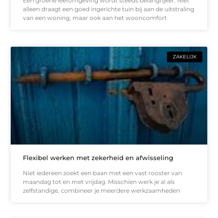
Een groene leefomgeving wordt steeds belangrijker. Niet
alleen draagt een goed ingerichte tuin bij aan de uitstraling
van een woning, maar ook aan het wooncomfort
ZAKELIJK
Flexibel werken met zekerheid en afwisseling
Niet iedereen zoekt een baan met een vast rooster van
maandag tot en met vrijdag. Misschien werk je al als
zelfstandige, combineer je meerdere werkzaamheden