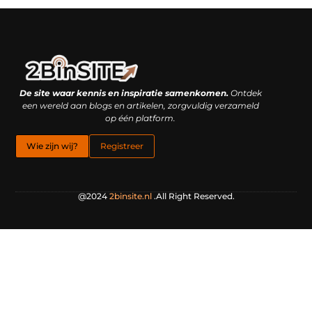
Linkbuilding platform: je geheime wapen of je grootste valkuil?
Geld verdienen met links: hoe een simpele klik inkomsten oplevert
De site waar kennis en inspiratie samenkomen.
Ontdek
een wereld aan blogs en artikelen, zorgvuldig verzameld
op één platform.
Wie zijn wij?
Registreer
@2024
2binsite.nl
.All Right Reserved.