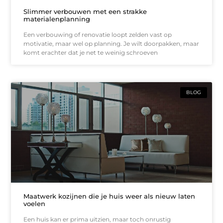
Slimmer verbouwen met een strakke
materialenplanning
Een verbouwing of renovatie loopt zelden vast op
motivatie, maar wel op planning. Je wilt doorpakken, maar
komt erachter dat je net te weinig schroeven
BLOG
Maatwerk kozijnen die je huis weer als nieuw laten
voelen
Een huis kan er prima uitzien, maar toch onrustig