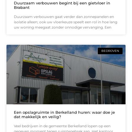
Duurzaam verbouwen begint bij een gietvloer in
Brabant
Duurzaam verbouwen gaat verder dan zonnepanelen en
isolatie alleen; ook uw vloerkeuze speelt een rol in hoe lang
uw woning meegaat zonder onnodige vervanging. Een
BEDRIJVEN
Een opslagruimte in Berkelland huren: waar doe je
dat makkelijk en veilig?
Veel bedrijven in de gemeente Berkelland lopen op een
gegeven moment tegen ruimtegebrek aan. Het kantoor