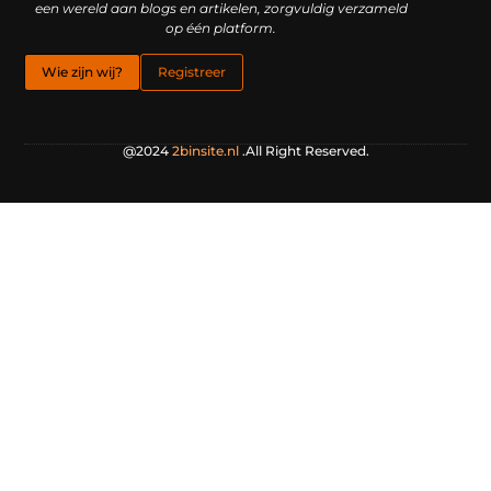
een wereld aan blogs en artikelen, zorgvuldig verzameld
op één platform.
Wie zijn wij?
Registreer
@2024
2binsite.nl
.All Right Reserved.