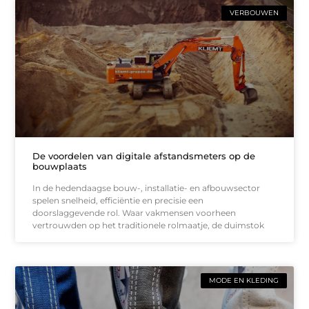
VERBOUWEN
De voordelen van digitale afstandsmeters op de
bouwplaats
In de hedendaagse bouw-, installatie- en afbouwsector
spelen snelheid, efficiëntie en precisie een
doorslaggevende rol. Waar vakmensen voorheen
vertrouwden op het traditionele rolmaatje, de duimstok
MODE EN KLEDING