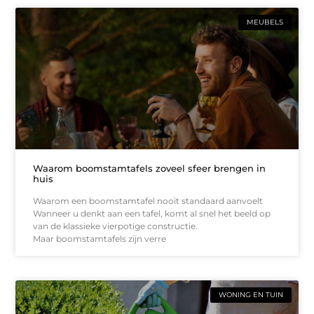
MEUBELS
Waarom boomstamtafels zoveel sfeer brengen in
huis
Waarom een boomstamtafel nooit standaard aanvoelt
Wanneer u denkt aan een tafel, komt al snel het beeld op
van de klassieke vierpotige constructie.
Maar boomstamtafels zijn verre
WONING EN TUIN