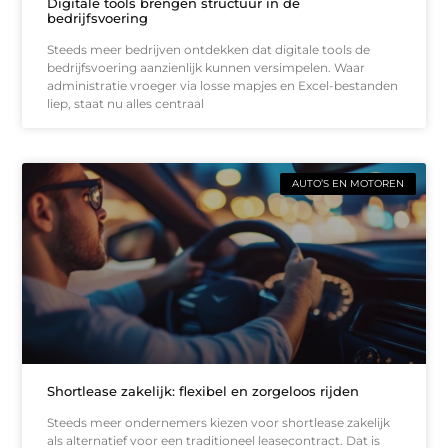
Digitale tools brengen structuur in de
bedrijfsvoering
Steeds meer bedrijven ontdekken dat digitale tools de
bedrijfsvoering aanzienlijk kunnen versimpelen. Waar
administratie vroeger via losse mapjes en Excel-bestanden
liep, staat nu alles centraal
AUTO’S EN MOTOREN
Shortlease zakelijk: flexibel en zorgeloos rijden
Steeds meer ondernemers kiezen voor shortlease zakelijk
als alternatief voor een traditioneel leasecontract. Dat is