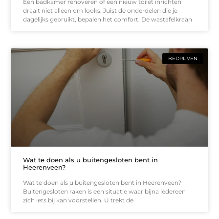
Een badkamer renoveren of een nieuw toilet inrichten
draait niet alleen om looks. Juist de onderdelen die je
dagelijks gebruikt, bepalen het comfort. De wastafelkraan
BEDRIJVEN
Wat te doen als u buitengesloten bent in
Heerenveen?
Wat te doen als u buitengesloten bent in Heerenveen?
Buitengesloten raken is een situatie waar bijna iedereen
zich iets bij kan voorstellen. U trekt de