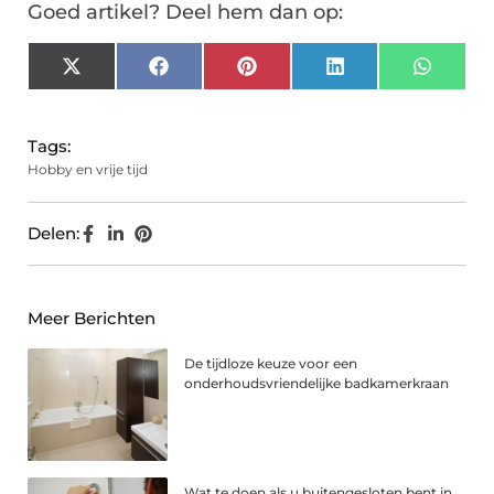
Goed artikel? Deel hem dan op:
X
Facebook
Pinterest
LinkedIn
Whats
(Twitter)
Tags:
Hobby en vrije tijd
Delen:
Meer Berichten
De tijdloze keuze voor een
onderhoudsvriendelijke badkamerkraan
Wat te doen als u buitengesloten bent in