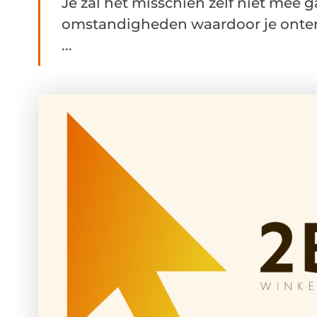
Je zal het misschien zelf niet mee
omstandigheden waardoor je onter
...