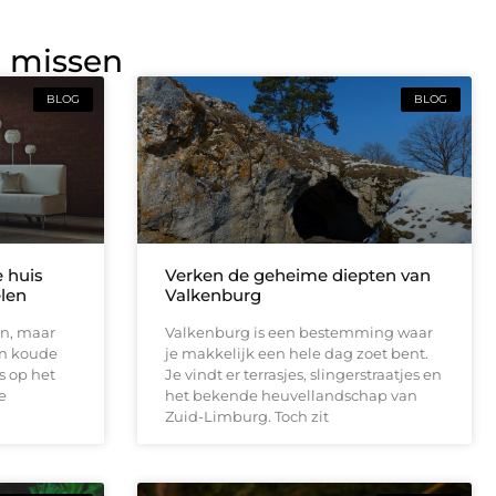
g missen
BLOG
BLOG
e huis
Verken de geheime diepten van
elen
Valkenburg
en, maar
Valkenburg is een bestemming waar
en koude
je makkelijk een hele dag zoet bent.
s op het
Je vindt er terrasjes, slingerstraatjes en
e
het bekende heuvellandschap van
Zuid-Limburg. Toch zit