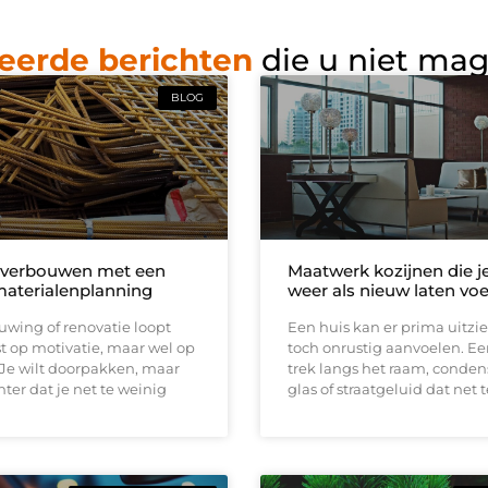
eerde berichten
die u niet ma
BLOG
 verbouwen met een
Maatwerk kozijnen die j
materialenplanning
weer als nieuw laten vo
wing of renovatie loopt
Een huis kan er prima uitzi
t op motivatie, maar wel op
toch onrustig aanvoelen. E
 Je wilt doorpakken, maar
trek langs het raam, conden
ter dat je net te weinig
glas of straatgeluid dat net t