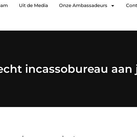
eam
Uit de Media
Onze Ambassadeurs
Cont
cht incassobureau aan 