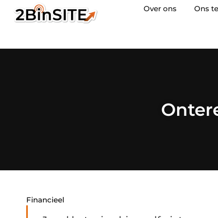
Over ons
Ons t
Ontere
Financieel