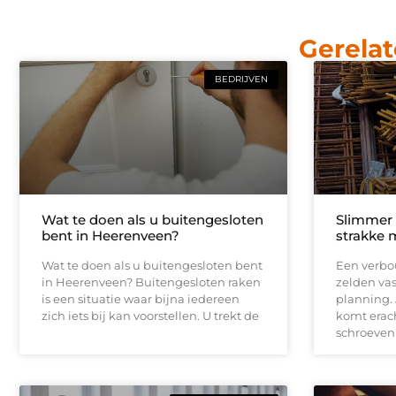
Gerelat
BEDRIJVEN
Wat te doen als u buitengesloten
Slimmer
bent in Heerenveen?
strakke 
Wat te doen als u buitengesloten bent
Een verbou
in Heerenveen? Buitengesloten raken
zelden vas
is een situatie waar bijna iedereen
planning.
zich iets bij kan voorstellen. U trekt de
komt erach
schroeven