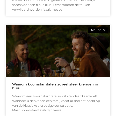
Als een boom uit de tuin gehaald moet worden, sta je
soms voor een flinke klus. Eerst moeten de takken
verwijderd worden (vaak met een
MEUBELS
Waarom boomstamtafels zoveel sfeer brengen in
huis
Waarom een boomstamtafel nooit standaard aanvoelt
Wanneer u denkt aan een tafel, komt al snel het beeld op
van de klassieke vierpotige constructie.
Maar boomstamtafels zijn verre