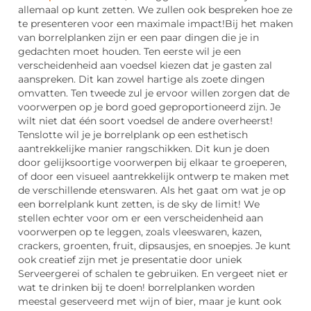
allemaal op kunt zetten. We zullen ook bespreken hoe ze
te presenteren voor een maximale impact!Bij het maken
van borrelplanken zijn er een paar dingen die je in
gedachten moet houden. Ten eerste wil je een
verscheidenheid aan voedsel kiezen dat je gasten zal
aanspreken. Dit kan zowel hartige als zoete dingen
omvatten. Ten tweede zul je ervoor willen zorgen dat de
voorwerpen op je bord goed geproportioneerd zijn. Je
wilt niet dat één soort voedsel de andere overheerst!
Tenslotte wil je je borrelplank op een esthetisch
aantrekkelijke manier rangschikken. Dit kun je doen
door gelijksoortige voorwerpen bij elkaar te groeperen,
of door een visueel aantrekkelijk ontwerp te maken met
de verschillende etenswaren. Als het gaat om wat je op
een borrelplank kunt zetten, is de sky de limit! We
stellen echter voor om er een verscheidenheid aan
voorwerpen op te leggen, zoals vleeswaren, kazen,
crackers, groenten, fruit, dipsausjes, en snoepjes. Je kunt
ook creatief zijn met je presentatie door uniek
Serveergerei of schalen te gebruiken. En vergeet niet er
wat te drinken bij te doen! borrelplanken worden
meestal geserveerd met wijn of bier, maar je kunt ook