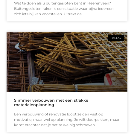
Wat te doen als u buitengesloten bent in Heerenveen?
Buitengesloten raken is een situatie waar bijna iedereen
zich iets bij kan voorstellen. U trekt de
BLOG
Slimmer verbouwen met een strakke
materialenplanning
Een verbouwing of renovatie loopt zelden vast op
motivatie, maar wel op planning. Je wilt doorpakken, maar
komt erachter dat je net te weinig schroeven