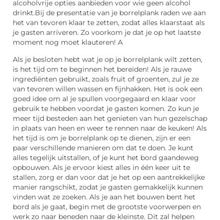
alcoholvrije opties aanbieden voor wie geen alcohol
drinkt.Bij de presentatie van je borrelplank raden we aan
het van tevoren klaar te zetten, zodat alles klaarstaat als
je gasten arriveren. Zo voorkom je dat je op het laatste
moment nog moet klauteren! A
Als je besloten hebt wat je op je borrelplank wilt zetten,
is het tijd om te beginnen het bereiden! Als je rauwe
ingrediënten gebruikt, zoals fruit of groenten, zul je ze
van tevoren willen wassen en fijnhakken. Het is ook een
goed idee om al je spullen voorgegaard en klaar voor
gebruik te hebben voordat je gasten komen. Zo kun je
meer tijd besteden aan het genieten van hun gezelschap
in plaats van heen en weer te rennen naar de keuken! Als
het tijd is om je borrelplank op te dienen, zijn er een
paar verschillende manieren om dat te doen. Je kunt
alles tegelijk uitstallen, of je kunt het bord gaandeweg
opbouwen. Als je ervoor kiest alles in één keer uit te
stallen, zorg er dan voor dat je het op een aantrekkelijke
manier rangschikt, zodat je gasten gemakkelijk kunnen
vinden wat ze zoeken. Als je aan het bouwen bent het
bord als je gaat, begin met de grootste voorwerpen en
werk zo naar beneden naar de kleinste. Dit zal helpen