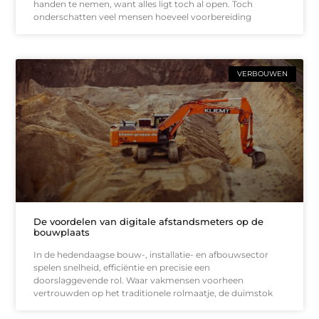
handen te nemen, want alles ligt toch al open. Toch
onderschatten veel mensen hoeveel voorbereiding
VERBOUWEN
De voordelen van digitale afstandsmeters op de
bouwplaats
In de hedendaagse bouw-, installatie- en afbouwsector
spelen snelheid, efficiëntie en precisie een
doorslaggevende rol. Waar vakmensen voorheen
vertrouwden op het traditionele rolmaatje, de duimstok