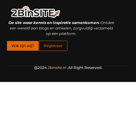
Linkbuilding platform: je geheime wapen of je grootste valkuil?
Geld verdienen met links: hoe een simpele klik inkomsten oplevert
De site waar kennis en inspiratie samenkomen.
Ontdek
een wereld aan blogs en artikelen, zorgvuldig verzameld
op één platform.
Wie zijn wij?
Registreer
@2024
2binsite.nl
.All Right Reserved.