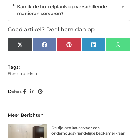
Kan ik de borrelplank op verschillende
▼
manieren serveren?
Goed artikel? Deel hem dan op:
X
Facebook
Pinterest
LinkedIn
Whats
(Twitter)
Tags:
Eten en drinken
Delen:
Meer Berichten
De tijdloze keuze voor een
onderhoudsvriendelijke badkamerkraan