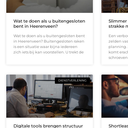
Wat te doen als u buitengesloten
Slimmer
bent in Heerenveen?
strakke 
Wat te doen als u buitengesloten bent
Een verbou
in Heerenveen? Buitengesloten raken
zelden vas
is een situatie waar bijna iedereen
planning.
zich iets bij kan voorstellen. U trekt de
komt erach
schroeven
DIENSTVERLENING
Digitale tools brengen structuur
Shortleas