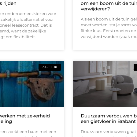
s rijden
om een boom uit de tuin
verwijderen?
er ondernemers kiezen voor
Als een boom uit de tuin ge
zakelijk als alternatief voor
moet worden, sta je soms vo
ioneel leasecontract. Dat is
flinke klus. Eerst moeten de
eemd, want de zakelijke
verwijderd worden (vaak me
t om flexibiliteit.
ZAKELIJK
 werken met zekerheid
Duurzaam verbouwen be
seling
een gietvloer in Brabant
reen zoekt een baan met een
Duurzaam verbouwen gaat 