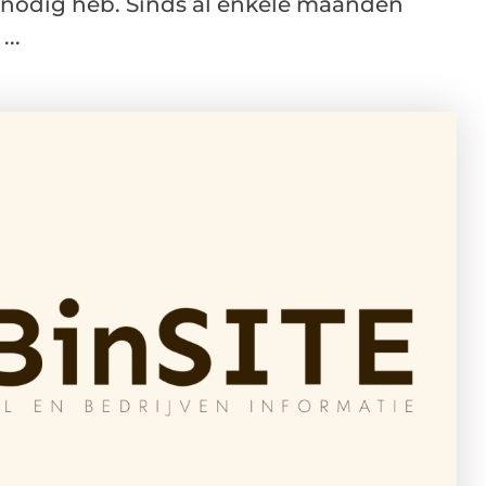
k nodig heb. Sinds al enkele maanden
..