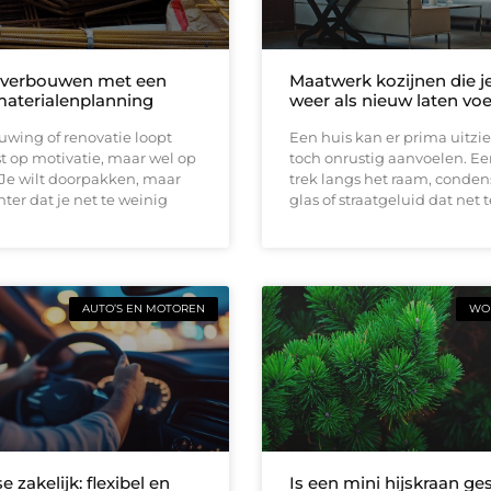
 verbouwen met een
Maatwerk kozijnen die j
materialenplanning
weer als nieuw laten vo
wing of renovatie loopt
Een huis kan er prima uitzi
t op motivatie, maar wel op
toch onrustig aanvoelen. E
 Je wilt doorpakken, maar
trek langs het raam, conden
ter dat je net te weinig
glas of straatgeluid dat net t
AUTO’S EN MOTOREN
WON
e zakelijk: flexibel en
Is een mini hijskraan ge