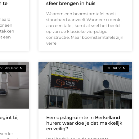
 te
sfeer brengen in huis
Waarom een boomstamtafel nooit
haald
standaard aanvoelt Wanneer u denkt
or een
aan een tafel, komt al snel het beeld
 takken
op van de klassieke vierpotige
t een
constructie. Maar boomstamtafels zijn
verre
VERBOUWEN
BEDRIJVEN
gint bij
Een opslagruimte in Berkelland
huren: waar doe je dat makkelijk
en veilig?
verder