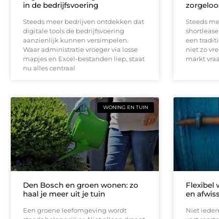
in de bedrijfsvoering
zorgeloo
Steeds meer bedrijven ontdekken dat
Steeds me
digitale tools de bedrijfsvoering
shortlease 
aanzienlijk kunnen versimpelen.
een tradit
Waar administratie vroeger via losse
niet zo vr
mapjes en Excel-bestanden liep, staat
markt vraag
nu alles centraal
WONING EN TUIN
Den Bosch en groen wonen: zo
Flexibel
haal je meer uit je tuin
en afwis
Een groene leefomgeving wordt
Niet iede