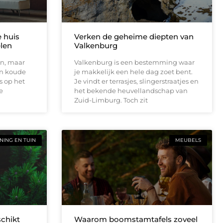
e huis
Verken de geheime diepten van
elen
Valkenburg
en, maar
Valkenburg is een bestemming waar
en koude
je makkelijk een hele dag zoet bent.
s op het
Je vindt er terrasjes, slingerstraatjes en
e
het bekende heuvellandschap van
Zuid-Limburg. Toch zit
ING EN TUIN
MEUBELS
schikt
Waarom boomstamtafels zoveel