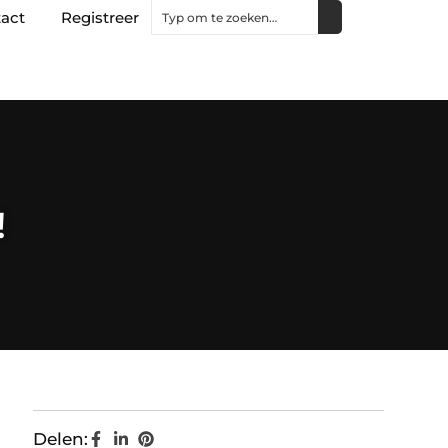
act
Registreer
!
Delen: