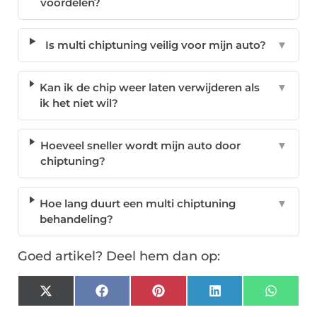
voordelen?
Is multi chiptuning veilig voor mijn auto?
▼
Kan ik de chip weer laten verwijderen als
▼
ik het niet wil?
Hoeveel sneller wordt mijn auto door
▼
chiptuning?
Hoe lang duurt een multi chiptuning
▼
behandeling?
Goed artikel? Deel hem dan op:
X
Facebook
Pinterest
LinkedIn
Whats
(Twitter)