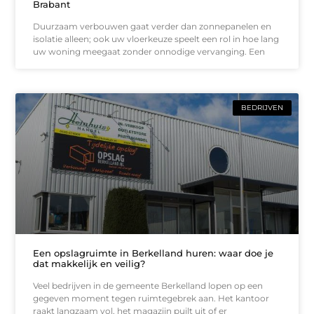
Brabant
Duurzaam verbouwen gaat verder dan zonnepanelen en
isolatie alleen; ook uw vloerkeuze speelt een rol in hoe lang
uw woning meegaat zonder onnodige vervanging. Een
BEDRIJVEN
Een opslagruimte in Berkelland huren: waar doe je
dat makkelijk en veilig?
Veel bedrijven in de gemeente Berkelland lopen op een
gegeven moment tegen ruimtegebrek aan. Het kantoor
raakt langzaam vol, het magazijn puilt uit of er