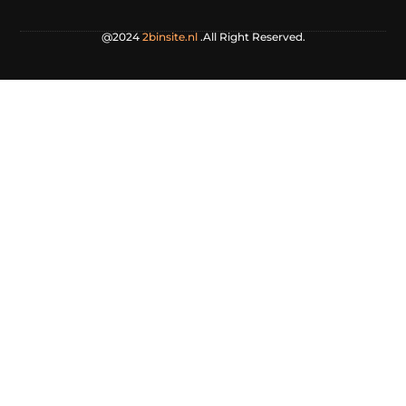
@2024
2binsite.nl
.All Right Reserved.