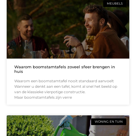
MEUBELS
Waarom boomstamtafels zoveel sfeer brengen in
huis
Waarom een boomstamtafel nooit standaard aanvoelt
Wanneer u denkt aan een tafel, komt al snel het beeld op
van de klassieke vierpotige constructie.
Maar boomstamtafels zijn verre
WONING EN TUIN