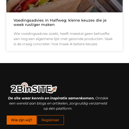
Voedingsadvies in Halfweg: kleine keuzes die je
week rustiger maken
Wie voedingsadvies zoekt, heeft meestal geen behoefte
aan nog een algemene lijst met gezonde producten. Vaak
is de vraag concreter: hoe maak ik betere keuzes
Linkbuilding platform: je geheime wapen of je grootste valkuil?
Geld verdienen met links: hoe een simpele klik inkomsten oplevert
De site waar kennis en inspiratie samenkomen.
Ontdek
een wereld aan blogs en artikelen, zorgvuldig verzameld
op één platform.
Wie zijn wij?
Registreer