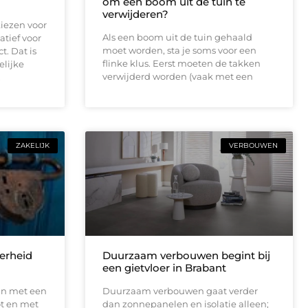
om een boom uit de tuin te
verwijderen?
iezen voor
Als een boom uit de tuin gehaald
atief voor
moet worden, sta je soms voor een
t. Dat is
flinke klus. Eerst moeten de takken
elijke
verwijderd worden (vaak met een
.
ZAKELIJK
VERBOUWEN
erheid
Duurzaam verbouwen begint bij
een gietvloer in Brabant
an met een
Duurzaam verbouwen gaat verder
ot en met
dan zonnepanelen en isolatie alleen;