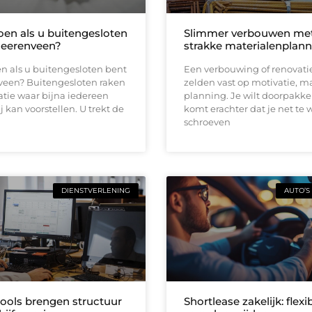
oen als u buitengesloten
Slimmer verbouwen me
Heerenveen?
strakke materialenplann
n als u buitengesloten bent
Een verbouwing of renovati
veen? Buitengesloten raken
zelden vast op motivatie, m
uatie waar bijna iedereen
planning. Je wilt doorpakk
ij kan voorstellen. U trekt de
komt erachter dat je net te 
schroeven
DIENSTVERLENING
AUTO’S
tools brengen structuur
Shortlease zakelijk: flexi