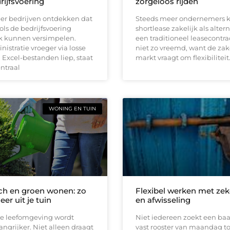
rijfsvoering
zorgeloos rijden
er bedrijven ontdekken dat
Steeds meer ondernemers k
ools de bedrijfsvoering
shortlease zakelijk als altern
jk kunnen versimpelen.
een traditioneel leasecontrac
istratie vroeger via losse
niet zo vreemd, want de zak
Excel-bestanden liep, staat
markt vraagt om flexibiliteit
entraal
WONING EN TUIN
h en groen wonen: zo
Flexibel werken met zek
eer uit je tuin
en afwisseling
e leefomgeving wordt
Niet iedereen zoekt een ba
angrijker. Niet alleen draagt
vast rooster van maandag t