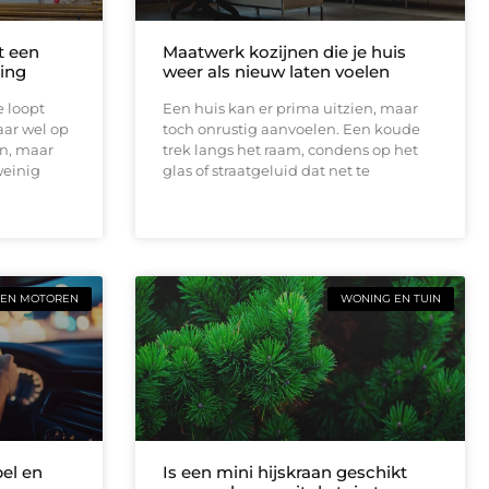
t een
Maatwerk kozijnen die je huis
ing
weer als nieuw laten voelen
e loopt
Een huis kan er prima uitzien, maar
aar wel op
toch onrustig aanvoelen. Een koude
en, maar
trek langs het raam, condens op het
weinig
glas of straatgeluid dat net te
 EN MOTOREN
WONING EN TUIN
bel en
Is een mini hijskraan geschikt