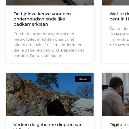
De tijdloze keuze voor een
Wat te d
onderhoudsvriendelijke
bent in 
badkamerkraan
Wat te doe
Een badkamer renoveren of een
in Heeren
nieuw toilet inrichten draait niet
is een sit
alleen om looks. Juist de onderdelen
zich iets b
die je dagelijks gebruikt, bepalen het
comfort. De wastafelkraan
BLOG
Verken de geheime diepten van
Digitale 