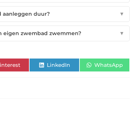
 aanleggen duur?
▼
ijn eigen zwembad zwemmen?
▼
interest
LinkedIn
WhatsApp