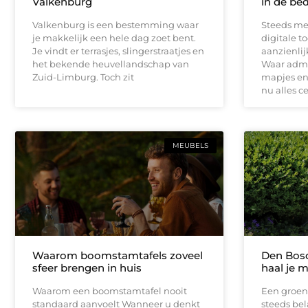
Valkenburg
in de bed
Valkenburg is een bestemming waar
Steeds me
je makkelijk een hele dag zoet bent.
digitale t
Je vindt er terrasjes, slingerstraatjes en
aanzienli
het bekende heuvellandschap van
Waar admin
Zuid-Limburg. Toch zit
mapjes en 
nu alles c
MEUBELS
Waarom boomstamtafels zoveel
Den Bosc
sfeer brengen in huis
haal je m
Waarom een boomstamtafel nooit
Een groen
standaard aanvoelt Wanneer u denkt
steeds bel