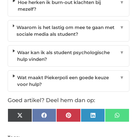
Hoe herken ik burn-out klachten bij
▼
mezelf?
Waarom is het lastig om mee te gaan met
▼
sociale media als student?
Waar kan ik als student psychologische
▼
hulp vinden?
Wat maakt Piekerpoli een goede keuze
▼
voor hulp?
Goed artikel? Deel hem dan op:
X
Facebook
Pinterest
LinkedIn
Whats
(Twitter)