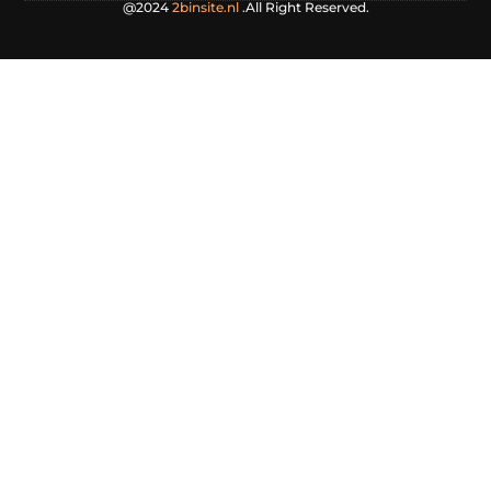
@2024
2binsite.nl
.All Right Reserved.