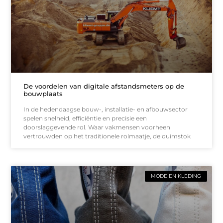
De voordelen van digitale afstandsmeters op de
bouwplaats
In de hedendaagse bouw-, installatie- en afbouwsector
spelen snelheid, efficiëntie en precisie een
doorslaggevende rol. Waar vakmensen voorheen
vertrouwden op het traditionele rolmaatje, de duimstok
MODE EN KLEDING