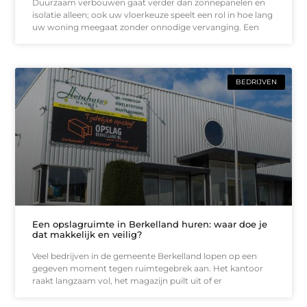
Duurzaam verbouwen gaat verder dan zonnepanelen en
isolatie alleen; ook uw vloerkeuze speelt een rol in hoe lang
uw woning meegaat zonder onnodige vervanging. Een
BEDRIJVEN
Een opslagruimte in Berkelland huren: waar doe je
dat makkelijk en veilig?
Veel bedrijven in de gemeente Berkelland lopen op een
gegeven moment tegen ruimtegebrek aan. Het kantoor
raakt langzaam vol, het magazijn puilt uit of er