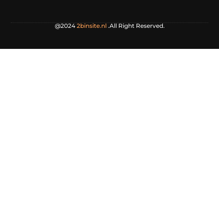
@2024
2binsite.nl
.All Right Reserved.