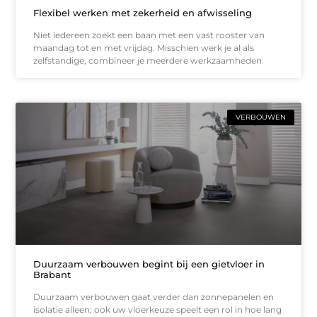
Flexibel werken met zekerheid en afwisseling
Niet iedereen zoekt een baan met een vast rooster van
maandag tot en met vrijdag. Misschien werk je al als
zelfstandige, combineer je meerdere werkzaamheden
VERBOUWEN
Duurzaam verbouwen begint bij een gietvloer in
Brabant
Duurzaam verbouwen gaat verder dan zonnepanelen en
isolatie alleen; ook uw vloerkeuze speelt een rol in hoe lang