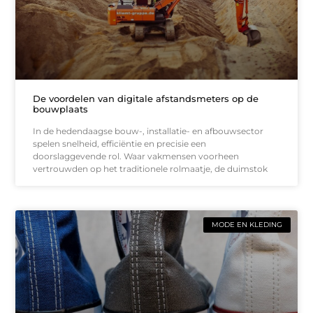
De voordelen van digitale afstandsmeters op de
bouwplaats
In de hedendaagse bouw-, installatie- en afbouwsector
spelen snelheid, efficiëntie en precisie een
doorslaggevende rol. Waar vakmensen voorheen
vertrouwden op het traditionele rolmaatje, de duimstok
MODE EN KLEDING