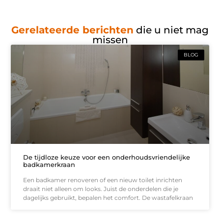
Gerelateerde berichten
die u niet mag
missen
BLOG
De tijdloze keuze voor een onderhoudsvriendelijke
badkamerkraan
Een badkamer renoveren of een nieuw toilet inrichten
draait niet alleen om looks. Juist de onderdelen die je
dagelijks gebruikt, bepalen het comfort. De wastafelkraan