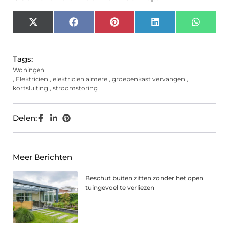
X
Facebook
Pinterest
LinkedIn
Whats
(Twitter)
Tags:
Woningen
,
Elektricien
,
elektricien almere
,
groepenkast vervangen
,
kortsluiting
,
stroomstoring
Delen:
Meer Berichten
Beschut buiten zitten zonder het open
tuingevoel te verliezen