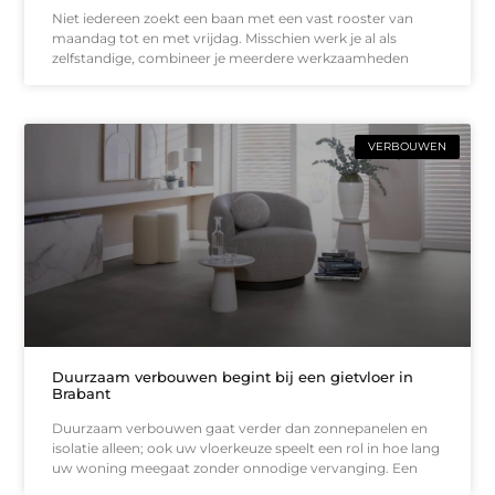
Niet iedereen zoekt een baan met een vast rooster van
maandag tot en met vrijdag. Misschien werk je al als
zelfstandige, combineer je meerdere werkzaamheden
VERBOUWEN
Duurzaam verbouwen begint bij een gietvloer in
Brabant
Duurzaam verbouwen gaat verder dan zonnepanelen en
isolatie alleen; ook uw vloerkeuze speelt een rol in hoe lang
uw woning meegaat zonder onnodige vervanging. Een