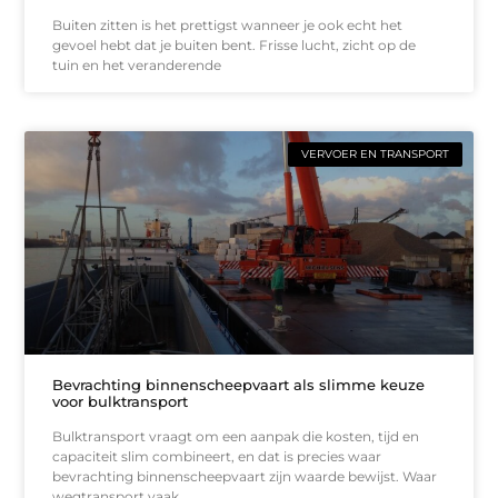
Buiten zitten is het prettigst wanneer je ook echt het
gevoel hebt dat je buiten bent. Frisse lucht, zicht op de
tuin en het veranderende
VERVOER EN TRANSPORT
Bevrachting binnenscheepvaart als slimme keuze
voor bulktransport
Bulktransport vraagt om een aanpak die kosten, tijd en
capaciteit slim combineert, en dat is precies waar
bevrachting binnenscheepvaart zijn waarde bewijst. Waar
wegtransport vaak