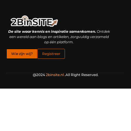
Linkbuilding platform: je geheime wapen of je grootste valkuil?
Geld verdienen met links: hoe een simpele klik inkomsten oplevert
De site waar kennis en inspiratie samenkomen.
Ontdek
een wereld aan blogs en artikelen, zorgvuldig verzameld
op één platform.
Wie zijn wij?
Registreer
@2024
2binsite.nl
.All Right Reserved.