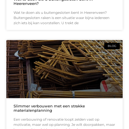
Heerenveen?
Wat te doen als u buitengesloten bent in Heerenveen?
Buitengesloten raken is een situatie waar bijna iedereen
zich iets bij kan voorstellen. U trekt de
BLOG
Slimmer verbouwen met een strakke
materialenplanning
Een verbouwing of renovatie loopt zelden vast op
motivatie, maar wel op planning. Je wilt doorpakken, maar