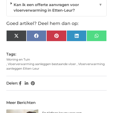
Kan ik een offerte aanvragen voor
▼
vloerverwarming in Etten-Leur?
Goed artikel? Deel hem dan op:
X
Facebook
Pinterest
LinkedIn
Whats
(Twitter)
Tags:
Woning en Tuin
,
Vloerverwarming aanleggen bestaande vloer
,
Vloerverwarming
aanleggen Etten-Leur
Delen:
Meer Berichten
De tijdloze keuze voor een