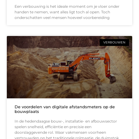
Een verbouwing is het ideale moment om je vloer onder
handen te nemen, want alles ligt toch al open. Toch
onderschatten veel mensen hoeveel voorbereiding
VERBOUWEN
De voordelen van digitale afstandsmeters op de
bouwplaats
In de hedendaagse bouw-, installatie- en afbouwsector
spelen snelheid, efficiëntie en precisie een
doorslaggevende rol. Waar vakmensen voorheen
vertrouwden op het traditionele rolmaatje, de duimstok