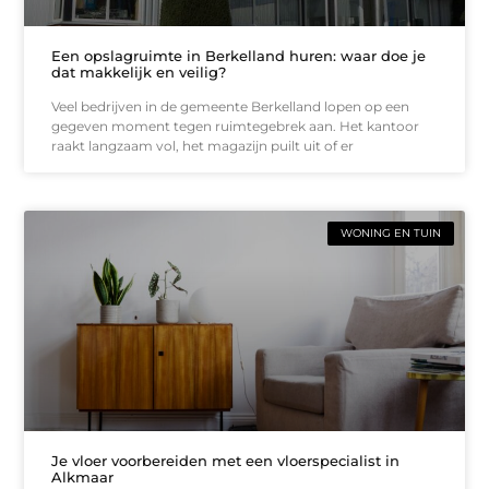
Een opslagruimte in Berkelland huren: waar doe je
dat makkelijk en veilig?
Veel bedrijven in de gemeente Berkelland lopen op een
gegeven moment tegen ruimtegebrek aan. Het kantoor
raakt langzaam vol, het magazijn puilt uit of er
WONING EN TUIN
Je vloer voorbereiden met een vloerspecialist in
Alkmaar