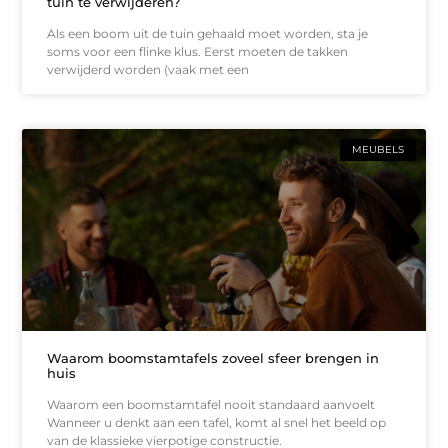
tuin te verwijderen?
Als een boom uit de tuin gehaald moet worden, sta je
soms voor een flinke klus. Eerst moeten de takken
verwijderd worden (vaak met een
MEUBELS
Waarom boomstamtafels zoveel sfeer brengen in
huis
Waarom een boomstamtafel nooit standaard aanvoelt
Wanneer u denkt aan een tafel, komt al snel het beeld op
van de klassieke vierpotige constructie.