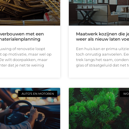
 verbouwen met een
Maatwerk kozijnen die j
materialenplanning
weer als nieuw laten vo
wing of renovatie loopt
Een huis kan er prima uitzi
t op motivatie, maar wel op
toch onrustig aanvoelen. E
 Je wilt doorpakken, maar
trek langs het raam, conden
ter dat je net te weinig
glas of straatgeluid dat net t
AUTO’S EN MOTOREN
WON