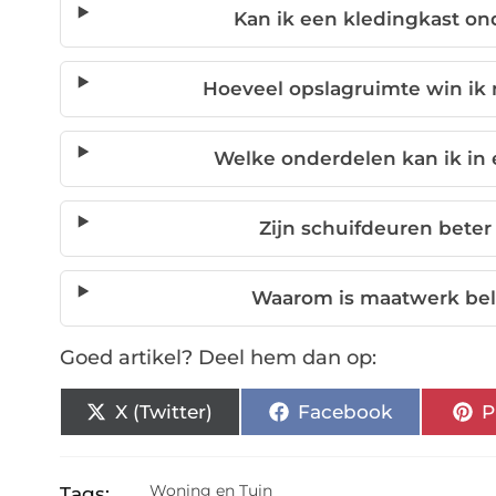
Kan ik een kledingkast on
Hoeveel opslagruimte win ik
Welke onderdelen kan ik in
Zijn schuifdeuren bete
Waarom is maatwerk bela
Goed artikel? Deel hem dan op:
X (Twitter)
Facebook
P
Woning en Tuin
Tags: