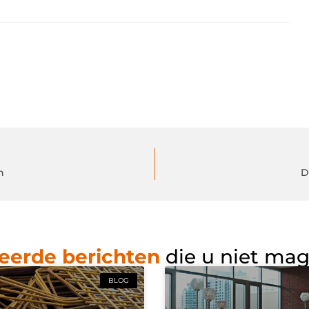
n
D
eerde berichten
die u niet ma
BLOG