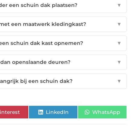
der een schuin dak plaatsen?
▼
 met een maatwerk kledingkast?
▼
 een schuin dak kast opnemen?
▼
r dan openslaande deuren?
▼
ngrijk bij een schuin dak?
▼
interest
LinkedIn
WhatsApp