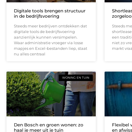
Digitale tools brengen structuur
Shortleas
in de bedrijfsvoering
zorgeloo
Steeds meer bedrijven ontdekken dat
Steeds me
digitale tools de bedrijfsvoering
shortlease 
aanzienlijk kunnen versimpelen.
een tradit
Waar administratie vroeger via losse
niet zo vr
mapjes en Excel-bestanden liep, staat
markt vraag
nu alles centraal
WONING EN TUIN
Den Bosch en groen wonen: zo
Flexibel
haal je meer uit je tuin
en afwis