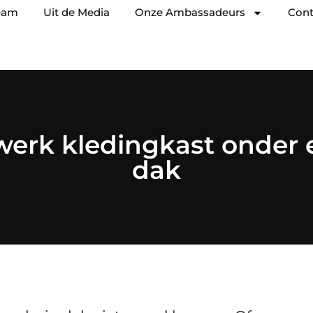
eam
Uit de Media
Onze Ambassadeurs
Cont
erk kledingkast onder 
dak