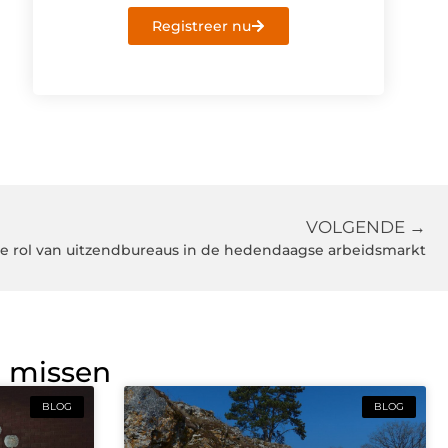
Registreer nu
VOLGENDE →
e rol van uitzendbureaus in de hedendaagse arbeidsmarkt
g missen
BLOG
BLOG