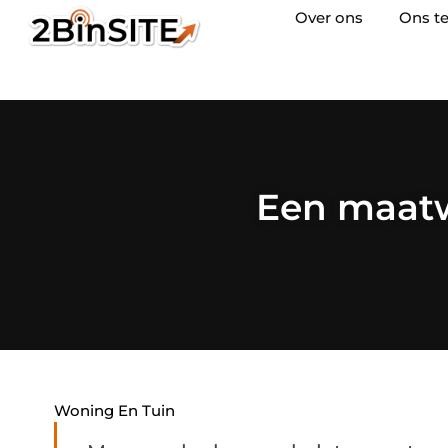
Over ons
Ons t
Een maatw
Woning En Tuin