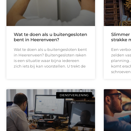
Wat te doen als u buitengesloten
Slimmer
bent in Heerenveen?
strakke 
Wat te doen als u buitengesloten bent
Een verbou
in Heerenveen? Buitengesloten raken
zelden vas
is een situatie waar bijna iedereen
planning.
zich iets bij kan voorstellen. U trekt de
komt erach
schroeven
DIENSTVERLENING