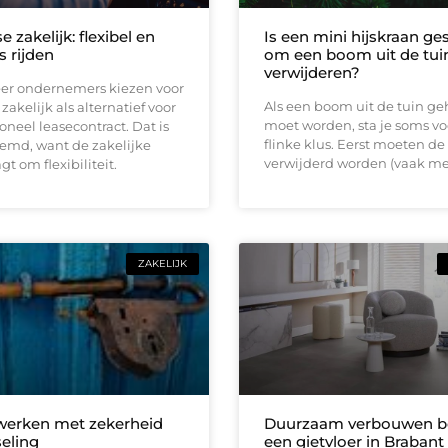
e zakelijk: flexibel en
Is een mini hijskraan ge
s rijden
om een boom uit de tuin
verwijderen?
er ondernemers kiezen voor
Als een boom uit de tuin ge
zakelijk als alternatief voor
moet worden, sta je soms vo
ioneel leasecontract. Dat is
flinke klus. Eerst moeten de
eemd, want de zakelijke
verwijderd worden (vaak me
t om flexibiliteit.
ZAKELIJK
 werken met zekerheid
Duurzaam verbouwen be
seling
een gietvloer in Brabant