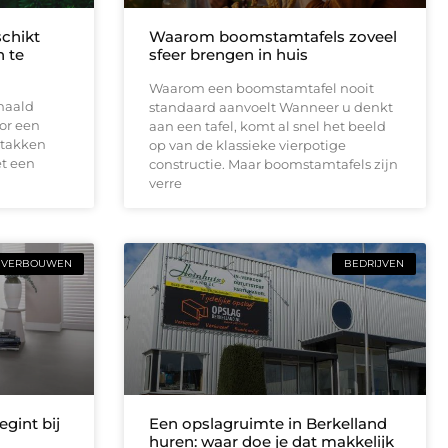
schikt
Waarom boomstamtafels zoveel
 te
sfeer brengen in huis
Waarom een boomstamtafel nooit
haald
standaard aanvoelt Wanneer u denkt
or een
aan een tafel, komt al snel het beeld
 takken
op van de klassieke vierpotige
t een
constructie. Maar boomstamtafels zijn
verre
VERBOUWEN
BEDRIJVEN
gint bij
Een opslagruimte in Berkelland
huren: waar doe je dat makkelijk