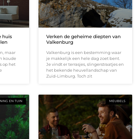
e huis
Verken de geheime diepten van
elen
Valkenburg
en, maar
Valkenburg is een bestemming waar
en koude
je makkelijk een hele dag zoet bent.
s op het
Je vindt er terrasjes, slingerstraatjes en
e
het bekende heuvellandschap van
Zuid-Limburg. Toch zit
ING EN TUIN
MEUBELS