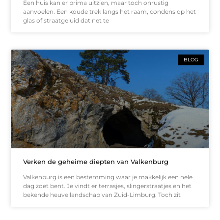
Een huis kan er prima uitzien, maar toch onrustig
aanvoelen. Een koude trek langs het raam, condens op het
glas of straatgeluid dat net te
BLOG
Verken de geheime diepten van Valkenburg
Valkenburg is een bestemming waar je makkelijk een hele
dag zoet bent. Je vindt er terrasjes, slingerstraatjes en het
bekende heuvellandschap van Zuid-Limburg. Toch zit