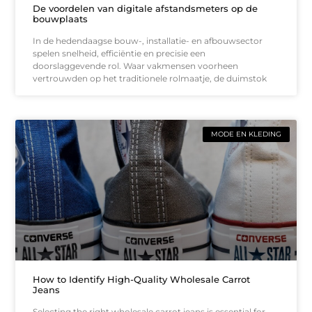
De voordelen van digitale afstandsmeters op de
bouwplaats
In de hedendaagse bouw-, installatie- en afbouwsector
spelen snelheid, efficiëntie en precisie een
doorslaggevende rol. Waar vakmensen voorheen
vertrouwden op het traditionele rolmaatje, de duimstok
MODE EN KLEDING
How to Identify High-Quality Wholesale Carrot
Jeans
Selecting the right wholesale carrot jeans is essential for