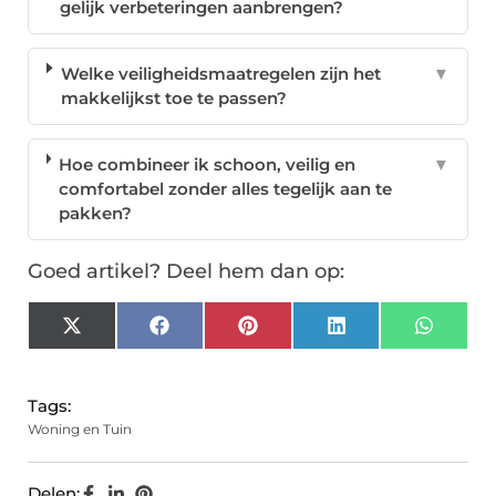
gelijk verbeteringen aanbrengen?
Welke veiligheidsmaatregelen zijn het
▼
makkelijkst toe te passen?
Hoe combineer ik schoon, veilig en
▼
comfortabel zonder alles tegelijk aan te
pakken?
Goed artikel? Deel hem dan op:
X
Facebook
Pinterest
LinkedIn
Whats
(Twitter)
Tags:
Woning en Tuin
Delen: