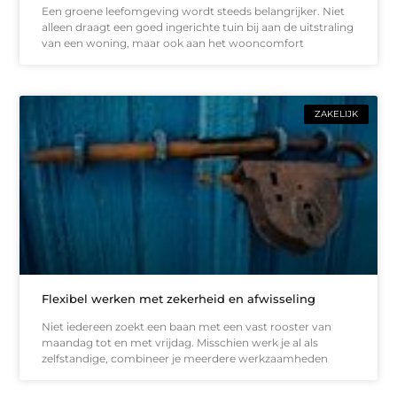
Een groene leefomgeving wordt steeds belangrijker. Niet
alleen draagt een goed ingerichte tuin bij aan de uitstraling
van een woning, maar ook aan het wooncomfort
ZAKELIJK
Flexibel werken met zekerheid en afwisseling
Niet iedereen zoekt een baan met een vast rooster van
maandag tot en met vrijdag. Misschien werk je al als
zelfstandige, combineer je meerdere werkzaamheden