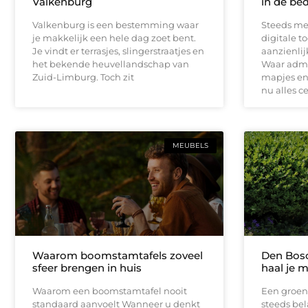
Valkenburg
in de bed
Valkenburg is een bestemming waar
Steeds me
je makkelijk een hele dag zoet bent.
digitale t
Je vindt er terrasjes, slingerstraatjes en
aanzienli
het bekende heuvellandschap van
Waar admin
Zuid-Limburg. Toch zit
mapjes en 
nu alles c
MEUBELS
Waarom boomstamtafels zoveel
Den Bosc
sfeer brengen in huis
haal je m
Waarom een boomstamtafel nooit
Een groen
standaard aanvoelt Wanneer u denkt
steeds bel