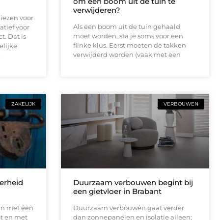
om een boom uit de tuin te
verwijderen?
iezen voor
Als een boom uit de tuin gehaald
atief voor
moet worden, sta je soms voor een
t. Dat is
flinke klus. Eerst moeten de takken
elijke
verwijderd worden (vaak met een
.
ZAKELIJK
VERBOUWEN
erheid
Duurzaam verbouwen begint bij
een gietvloer in Brabant
an met een
Duurzaam verbouwen gaat verder
ot en met
dan zonnepanelen en isolatie alleen;