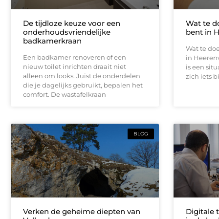
De tijdloze keuze voor een
Wat te d
onderhoudsvriendelijke
bent in 
badkamerkraan
Wat te doe
Een badkamer renoveren of een
in Heeren
nieuw toilet inrichten draait niet
is een sit
alleen om looks. Juist de onderdelen
zich iets b
die je dagelijks gebruikt, bepalen het
comfort. De wastafelkraan
BLOG
Verken de geheime diepten van
Digitale 