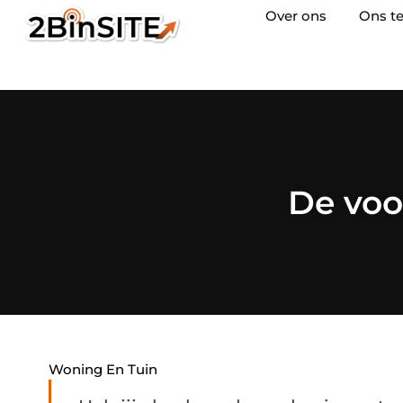
Over ons
Ons t
De voo
Woning En Tuin