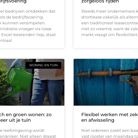
rijfsvoering
zorgeloos rijden
er bedrijven ontdekken dat
Steeds meer ondernemers k
ools de bedrijfsvoering
shortlease zakelijk als altern
jk kunnen versimpelen.
een traditioneel leasecontrac
istratie vroeger via losse
niet zo vreemd, want de zak
Excel-bestanden liep, staat
markt vraagt om flexibiliteit
entraal
WONING EN TUIN
h en groen wonen: zo
Flexibel werken met zek
eer uit je tuin
en afwisseling
e leefomgeving wordt
Niet iedereen zoekt een ba
angrijker. Niet alleen draagt
vast rooster van maandag t