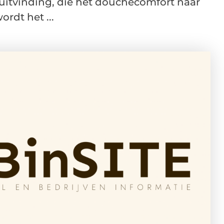
 uitvinding, die het douchecomfort naar
rdt het ...