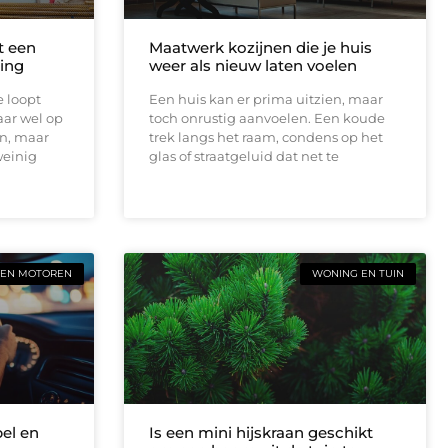
t een
Maatwerk kozijnen die je huis
ing
weer als nieuw laten voelen
e loopt
Een huis kan er prima uitzien, maar
aar wel op
toch onrustig aanvoelen. Een koude
en, maar
trek langs het raam, condens op het
weinig
glas of straatgeluid dat net te
 EN MOTOREN
WONING EN TUIN
bel en
Is een mini hijskraan geschikt