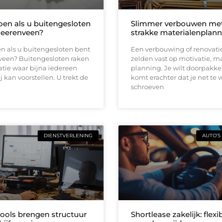
oen als u buitengesloten
Slimmer verbouwen me
Heerenveen?
strakke materialenplann
n als u buitengesloten bent
Een verbouwing of renovati
veen? Buitengesloten raken
zelden vast op motivatie, m
uatie waar bijna iedereen
planning. Je wilt doorpakk
ij kan voorstellen. U trekt de
komt erachter dat je net te 
schroeven
DIENSTVERLENING
AUTO’S
tools brengen structuur
Shortlease zakelijk: flexi