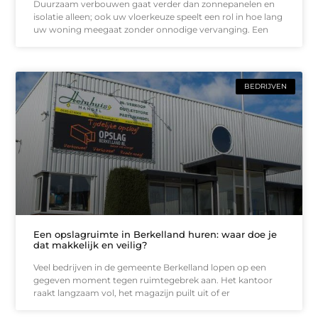
Duurzaam verbouwen gaat verder dan zonnepanelen en
isolatie alleen; ook uw vloerkeuze speelt een rol in hoe lang
uw woning meegaat zonder onnodige vervanging. Een
BEDRIJVEN
Een opslagruimte in Berkelland huren: waar doe je
dat makkelijk en veilig?
Veel bedrijven in de gemeente Berkelland lopen op een
gegeven moment tegen ruimtegebrek aan. Het kantoor
raakt langzaam vol, het magazijn puilt uit of er