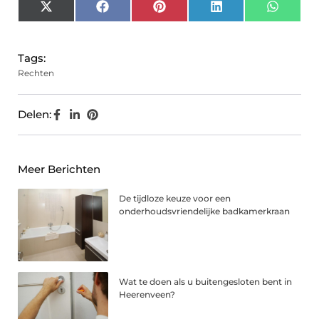
X
Facebook
Pinterest
LinkedIn
Whats
(Twitter)
Tags:
Rechten
Delen:
Meer Berichten
De tijdloze keuze voor een
onderhoudsvriendelijke badkamerkraan
Wat te doen als u buitengesloten bent in
Heerenveen?