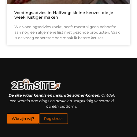
Voedingsadvies in Halfweg: kleine keuzes die je
week rustiger maken
Wie voedingsadvies zoekt, heeft meestal geen behoefte
aan nog een algemene lijst met gezonde producten. Vaak
is de vraag concreter: hoe maak ik betere keuzes
Linkbuilding platform: je geheime wapen of je grootste valkuil?
Geld verdienen met links: hoe een simpele klik inkomsten oplevert
De site waar kennis en inspiratie samenkomen.
Ontdek
een wereld aan blogs en artikelen, zorgvuldig verzameld
op één platform.
Wie zijn wij?
Registreer