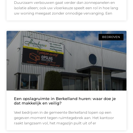
Duurzaam verbouwen gaat verder dan zonnepanelen en
isolatie alleen; ook uw vloerkeuze speelt een rol in hoe lang
uw woning meegaat zonder onnodige vervanging. Een
BEDRIJVEN
Een opslagruimte in Berkelland huren: waar doe je
dat makkelijk en veilig?
Veel bedrijven in de gemeente Berkelland lopen op een
gegeven moment tegen ruimtegebrek aan. Het kantoor
raakt langzaam vol, het magazijn puilt uit of er