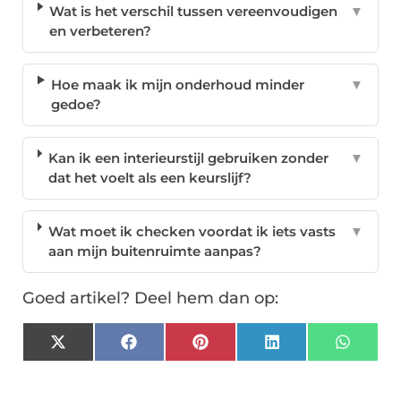
Wat is het verschil tussen vereenvoudigen
▼
en verbeteren?
Hoe maak ik mijn onderhoud minder
▼
gedoe?
Kan ik een interieurstijl gebruiken zonder
▼
dat het voelt als een keurslijf?
Wat moet ik checken voordat ik iets vasts
▼
aan mijn buitenruimte aanpas?
Goed artikel? Deel hem dan op:
X
Facebook
Pinterest
LinkedIn
Whats
(Twitter)