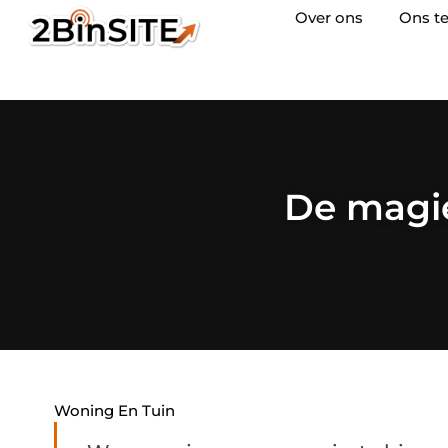
Over ons
Ons t
De magie
Woning En Tuin