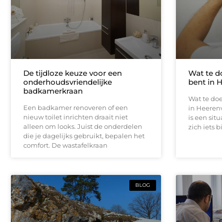
De tijdloze keuze voor een
Wat te d
onderhoudsvriendelijke
bent in 
badkamerkraan
Wat te doe
Een badkamer renoveren of een
in Heeren
nieuw toilet inrichten draait niet
is een sit
alleen om looks. Juist de onderdelen
zich iets b
die je dagelijks gebruikt, bepalen het
comfort. De wastafelkraan
BLOG