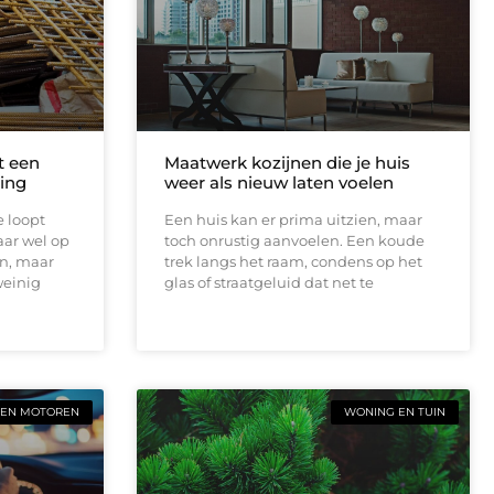
t een
Maatwerk kozijnen die je huis
ing
weer als nieuw laten voelen
e loopt
Een huis kan er prima uitzien, maar
aar wel op
toch onrustig aanvoelen. Een koude
en, maar
trek langs het raam, condens op het
weinig
glas of straatgeluid dat net te
 EN MOTOREN
WONING EN TUIN