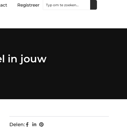
act
Registreer
l in jouw
Delen: