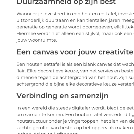
Duurzaamheid op zijn best
Wanneer je investeert in een houten eettafel, invest
uitzonderlijk duurzaam en kan tientallen jaren meegaa
generatie op generatie wordt doorgegeven, elk litteke
Hiermee wordt niet alleen een stijlvol, maar ook ee
jouw woonruimte.
Een canvas voor jouw creativite
Een houten eettafel is als een blank canvas dat wac
flair. Elke decoratieve keuze, van het servies en bes
dimensie tegen de achtergrond van het hout. Zijn su
achtergrond die bijna elke decoratieve keuze versterk
Verbinding en samenzijn
In een wereld die steeds digitaler wordt, biedt de e
om samen te komen. Een houten tafel versterkt dit 
houtstructuur onder je vingertoppen, het zien van d
zachte geroffel van bestek op het oppervlak maken el