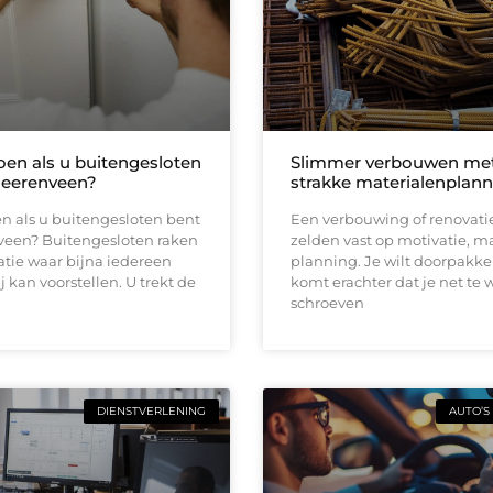
oen als u buitengesloten
Slimmer verbouwen me
Heerenveen?
strakke materialenplann
n als u buitengesloten bent
Een verbouwing of renovati
veen? Buitengesloten raken
zelden vast op motivatie, m
uatie waar bijna iedereen
planning. Je wilt doorpakk
ij kan voorstellen. U trekt de
komt erachter dat je net te 
schroeven
DIENSTVERLENING
AUTO’S