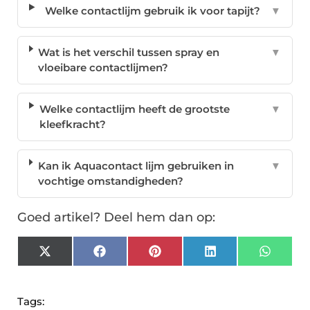
Welke contactlijm gebruik ik voor tapijt?
▼
Wat is het verschil tussen spray en
▼
vloeibare contactlijmen?
Welke contactlijm heeft de grootste
▼
kleefkracht?
Kan ik Aquacontact lijm gebruiken in
▼
vochtige omstandigheden?
Goed artikel? Deel hem dan op:
X
Facebook
Pinterest
LinkedIn
Whats
(Twitter)
Tags: