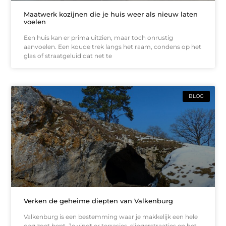
Maatwerk kozijnen die je huis weer als nieuw laten
voelen
Een huis kan er prima uitzien, maar toch onrustig
aanvoelen. Een koude trek langs het raam, condens op het
glas of straatgeluid dat net te
BLOG
Verken de geheime diepten van Valkenburg
Valkenburg is een bestemming waar je makkelijk een hele
dag zoet bent. Je vindt er terrasjes, slingerstraatjes en het