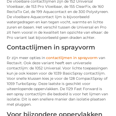
De vloeibare contactlijmen zijn de 152 Universal
Vloeibaar, de 153 Pro Vloeibaar, de 155 ClearFix, de 160
RectaTix Gel, de 199 Aquacontact en de 300 Polystyreen.
De vloeibare Aquacontact lijm is bijvoorbeeld
watergedragen en kan tegen vocht, warmte en lichte
zuren en basen. Het verschil tussen de Universal en Pro
zit hem vooral in de kwaliteit ten opzichte van elkaar: de
Pro variant laat bijvoorbeeld geen draden achter.
Contactlijmen in sprayvorm
Er zijn meer opties in
contactlijmen in sprayvorm
van
Rectavit. Ook deze variant heeft een universele
contactlijm: de 1052 Universal. Voor lichte toepassingen
kun je ook kiezen voor de 1039 BasicSpray contactlijm.
Voor snelle klussen kies je voor de 128 CompactSpray of
1059 TurboSpray. Deze laatste is geschikt voor
uiteenlopende oppervlakken. De 1129 Fast Forward is
een spray contactlijm die bedoeld is voor het lijmen van
isolatie. Dit is een snellere manier dan isolatie plaatsen
met pluggen.
Voor bijzondere oppervlakken