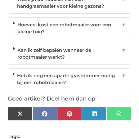
handgrasmaaier voor kleine gazons?
Hoeveel kost een robotmaaier voor een
▼
kleine tuin?
Kan ik zelf bepalen wanneer de
▼
robotmaaier werkt?
Heb ik nog een aparte grastrimmer nodig
▼
bij een robotmaaier?
Goed artikel? Deel hem dan op:
X
Facebook
Pinterest
LinkedIn
Whats
(Twitter)
Tags: