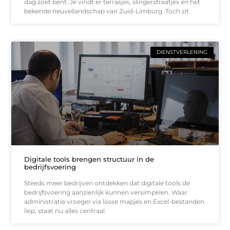
dag zoet bent. Je vindt er terrasjes, slingerstraatjes en het
bekende heuvellandschap van Zuid-Limburg. Toch zit
DIENSTVERLENING
Digitale tools brengen structuur in de
bedrijfsvoering
Steeds meer bedrijven ontdekken dat digitale tools de
bedrijfsvoering aanzienlijk kunnen versimpelen. Waar
administratie vroeger via losse mapjes en Excel-bestanden
liep, staat nu alles centraal