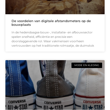
De voordelen van digitale afstandsmeters op de
bouwplaats
In de hedendaagse bouw-, installatie- en afbouwsector
spelen snelheid, efficiëntie en precisie een
doorslaggevende rol. Waar vakmensen voorheen
vertrouwden op het traditionele rolmaatje, de duimstok
MODE EN KLEDING