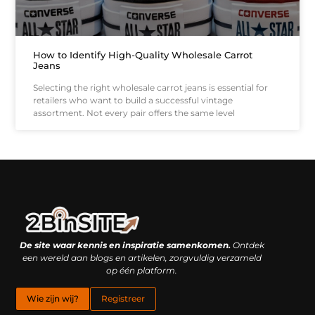
How to Identify High-Quality Wholesale Carrot
Jeans
Selecting the right wholesale carrot jeans is essential for
retailers who want to build a successful vintage
assortment. Not every pair offers the same level
Linkbuilding platform: je geheime wapen of je grootste valkuil?
Geld verdienen met links: hoe een simpele klik inkomsten oplevert
De site waar kennis en inspiratie samenkomen.
Ontdek
een wereld aan blogs en artikelen, zorgvuldig verzameld
op één platform.
Wie zijn wij?
Registreer