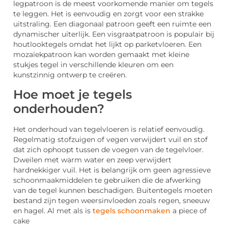
legpatroon is de meest voorkomende manier om tegels
te leggen. Het is eenvoudig en zorgt voor een strakke
uitstraling
. Een diagonaal patroon geeft een ruimte een
dynamischer uiterlijk
. Een visgraatpatroon is populair bij
houtlooktegels omdat het lijkt op parketvloeren
. Een
mozaïekpatroon kan worden gemaakt met kleine
stukjes tegel in verschillende kleuren om een
kunstzinnig ontwerp te creëren
.
Hoe moet je tegels
onderhouden?
Het
onderhoud van tegelvloeren is relatief eenvoudig.
Regelmatig stofzuigen of vegen verwijdert vuil en stof
dat zich ophoopt tussen de voegen van de tegelvloer.
Dweilen met warm water en zeep verwijdert
hardnekkiger vuil
. Het is belangrijk om geen agressieve
schoonmaakmiddelen te gebruiken die de afwerking
van de tegel kunnen
beschadigen. Buitentegels
moeten
bestand zijn tegen weersinvloeden zoals regen,
sne
euw
en hagel.
Al met als is
tegels
schoonmaken
a piece of
cake