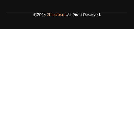
@2024
2binsite.nl
.All Right Reserved.