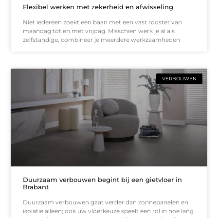
Flexibel werken met zekerheid en afwisseling
Niet iedereen zoekt een baan met een vast rooster van
maandag tot en met vrijdag. Misschien werk je al als
zelfstandige, combineer je meerdere werkzaamheden
VERBOUWEN
Duurzaam verbouwen begint bij een gietvloer in
Brabant
Duurzaam verbouwen gaat verder dan zonnepanelen en
isolatie alleen; ook uw vloerkeuze speelt een rol in hoe lang