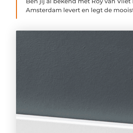
Ben jij al bekend met Roy van Vliet
Amsterdam levert en legt de mooiste