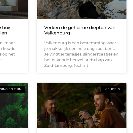
e huis
Verken de geheime diepten van
elen
Valkenburg
en, maar
Valkenburg is een bestemming waar
en koude
je makkelijk een hele dag zoet bent.
s op het
Je vindt er terrasjes, slingerstraatjes en
e
het bekende heuvellandschap van
Zuid-Limburg. Toch zit
ING EN TUIN
MEUBELS