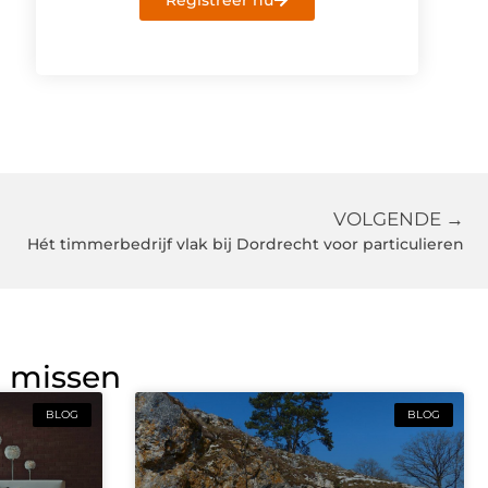
Registreer nu
VOLGENDE →
Hét timmerbedrijf vlak bij Dordrecht voor particulieren
g missen
BLOG
BLOG