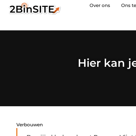
Over ons
Ons t
Hier kan j
Verbouwen