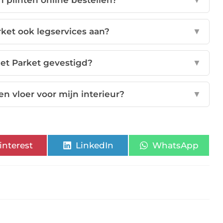
n plinten online bestellen?
▼
rket ook legservices aan?
▼
iet Parket gevestigd?
▼
en vloer voor mijn interieur?
▼
interest
LinkedIn
WhatsApp