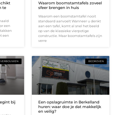
schikt
Waarom boomstamtafels zoveel
 te
sfeer brengen in huis
Waarom een boomstamtafel nooit
haald
standaard aanvoelt Wanneer u denkt
or een
aan een tafel, komt al snel het beeld
 takken
op van de klassieke vierpotige
t een
constructie. Maar boomstamtafels zijn
verre
VERBOUWEN
BEDRIJVEN
gint bij
Een opslagruimte in Berkelland
huren: waar doe je dat makkelijk
en veilig?