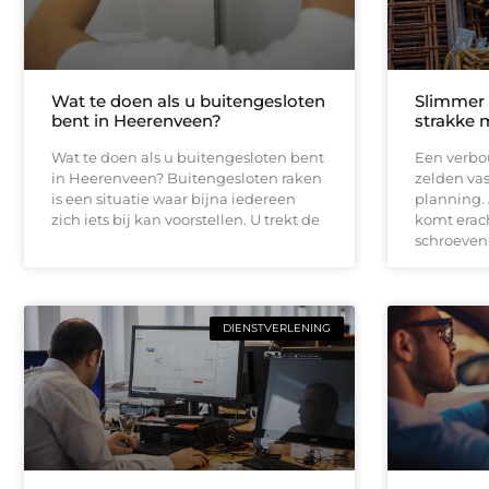
Wat te doen als u buitengesloten
Slimmer
bent in Heerenveen?
strakke 
Wat te doen als u buitengesloten bent
Een verbou
in Heerenveen? Buitengesloten raken
zelden vas
is een situatie waar bijna iedereen
planning.
zich iets bij kan voorstellen. U trekt de
komt erach
schroeven
DIENSTVERLENING