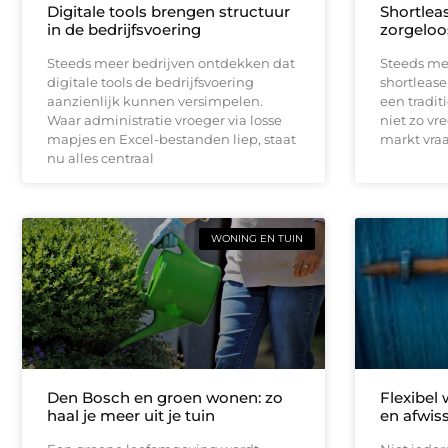
Digitale tools brengen structuur
Shortleas
in de bedrijfsvoering
zorgeloo
Steeds meer bedrijven ontdekken dat
Steeds me
digitale tools de bedrijfsvoering
shortlease 
aanzienlijk kunnen versimpelen.
een tradit
Waar administratie vroeger via losse
niet zo vr
mapjes en Excel-bestanden liep, staat
markt vraag
nu alles centraal
WONING EN TUIN
Den Bosch en groen wonen: zo
Flexibel
haal je meer uit je tuin
en afwis