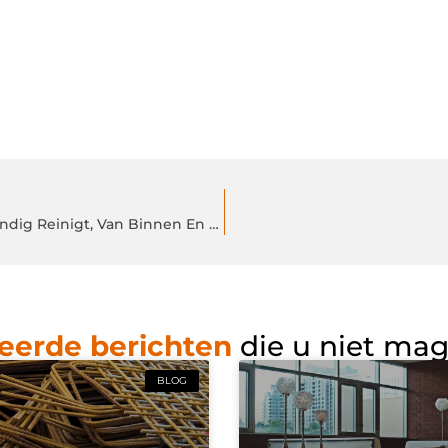
Bascar Washteam: Het Auto Poets Bedrijf Dat Uw Auto Grondig Reinigt, Van Binnen En Buiten
eerde berichten
die u niet ma
BLOG