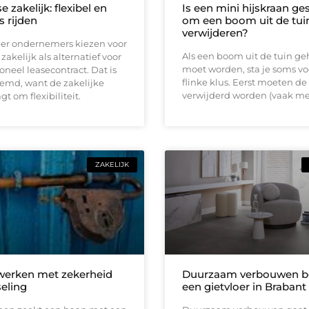
e zakelijk: flexibel en
Is een mini hijskraan ge
s rijden
om een boom uit de tuin
verwijderen?
er ondernemers kiezen voor
Als een boom uit de tuin ge
zakelijk als alternatief voor
moet worden, sta je soms vo
ioneel leasecontract. Dat is
flinke klus. Eerst moeten de
eemd, want de zakelijke
verwijderd worden (vaak me
t om flexibiliteit.
ZAKELIJK
 werken met zekerheid
Duurzaam verbouwen be
seling
een gietvloer in Brabant