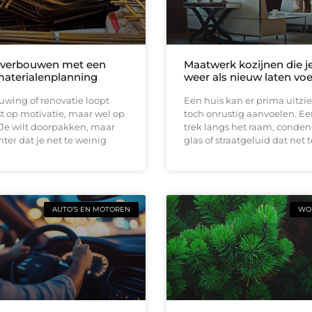
 verbouwen met een
Maatwerk kozijnen die j
materialenplanning
weer als nieuw laten vo
wing of renovatie loopt
Een huis kan er prima uitzi
t op motivatie, maar wel op
toch onrustig aanvoelen. E
 Je wilt doorpakken, maar
trek langs het raam, conden
ter dat je net te weinig
glas of straatgeluid dat net t
AUTO’S EN MOTOREN
WON