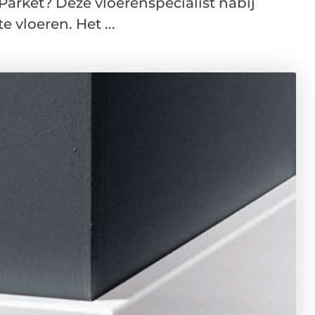
 Parket? Deze vloerenspecialist nabij
 vloeren. Het ...