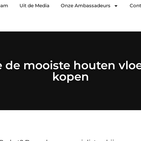
eam
Uit de Media
Onze Ambassadeurs
Cont
e de mooiste houten vlo
kopen