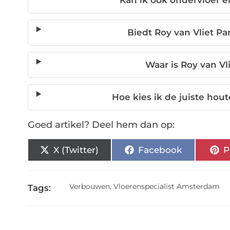
Kan ik ook ondervloer e
Biedt Roy van Vliet Pa
Waar is Roy van Vl
Hoe kies ik de juiste hout
Goed artikel? Deel hem dan op:
X (Twitter)
Facebook
P
Verbouwen
,
Vloerenspecialist Amsterdam
Tags: