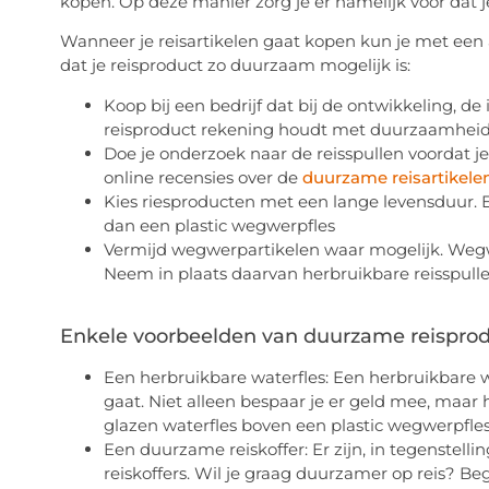
kopen. Op deze manier zorg je er namelijk voor dat j
Wanneer je reisartikelen gaat kopen kun je met een 
dat je reisproduct zo duurzaam mogelijk is:
Koop bij een bedrijf dat bij de ontwikkeling, d
reisproduct rekening houdt met duurzaamheid
Doe je onderzoek naar de reisspullen voordat je
online recensies over de
duurzame reisartikele
Kies riesproducten met een lange levensduur. 
dan een plastic wegwerpfles
Vermijd wegwerpartikelen waar mogelijk. Wegwer
Neem in plaats daarvan herbruikbare reisspulle
Enkele voorbeelden van duurzame reisprodu
Een herbruikbare waterfles: Een herbruikbare wa
gaat. Niet alleen bespaar je er geld mee, maar h
glazen waterfles boven een plastic wegwerpfles
Een duurzame reiskoffer: Er zijn, in tegenstel
reiskoffers. Wil je graag duurzamer op reis? B