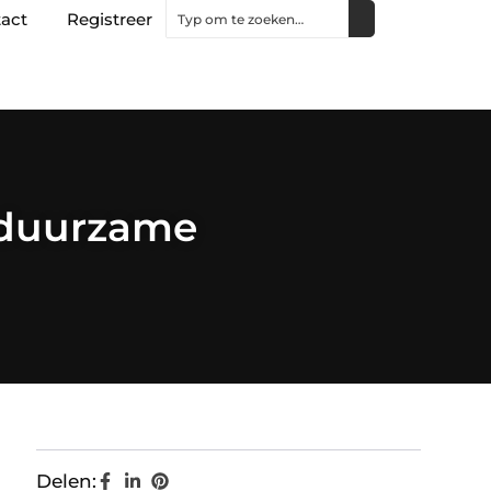
act
Registreer
 duurzame
Delen: