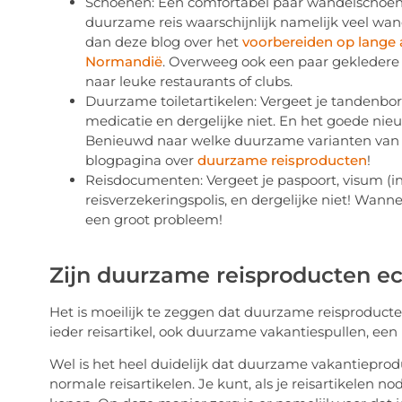
Schoenen: Een comfortabel paar wandelschoenen i
duurzame reis waarschijnlijk namelijk veel wa
dan deze blog over het
voorbereiden op lange
Normandië
. Overweeg ook een paar gekledere s
naar leuke restaurants of clubs.
Duurzame toiletartikelen: Vergeet je tandenbor
medicatie en dergelijke niet. En het goede nieu
Benieuwd naar welke duurzame varianten van de
blogpagina over
duurzame reisproducten
!
Reisdocumenten: Vergeet je paspoort, visum (indi
reisverzekeringspolis, en dergelijke niet! Wanne
een groot probleem!
Zijn duurzame reisproducten e
Het is moeilijk te zeggen dat duurzame reisproducte
ieder reisartikel, ook duurzame vakantiespullen, een 
Wel is het heel duidelijk dat duurzame vakantieprodu
normale reisartikelen. Je kunt, als je reisartikelen 