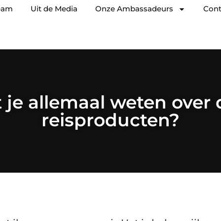
eam
Uit de Media
Onze Ambassadeurs
Cont
 je allemaal weten over
reisproducten?