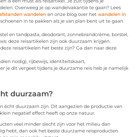
s een must als reisartikel. Je zult tijdens je
ndelen. Overweeg je op wandelvakantie te gaan? Lees
 afstanden wandelen
en onze blog over het
wandelen in
choenen in te pakken als je van plan bent uit te gaan
stel en tandpasta, deodorant, zonnebrandcrème, borstel,
ws: deze reisartikelen zijn ook duurzaam krijgen.
ze reisartikelen het beste zijn? Ga dan naar deze
en nodig), rijbewijs, identiteitskaart,
er je dit vergeet tijdens je duurzame reis heb je namelijk
cht duurzaam?
n écht duurzaam zijn. Dit aangezien de productie van
klein negatief effect heeft op onze natuur.
cten veel minder slecht zijn voor het milieu dan
nodig hebt, dan ook het beste duurzame reisproducten