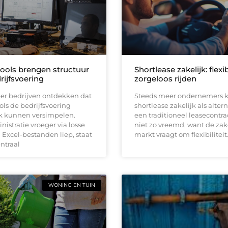
tools brengen structuur
Shortlease zakelijk: flexi
rijfsvoering
zorgeloos rijden
er bedrijven ontdekken dat
Steeds meer ondernemers k
ools de bedrijfsvoering
shortlease zakelijk als altern
jk kunnen versimpelen.
een traditioneel leasecontrac
istratie vroeger via losse
niet zo vreemd, want de zak
Excel-bestanden liep, staat
markt vraagt om flexibiliteit
entraal
WONING EN TUIN