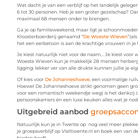
Wat dacht je van een verblijf op het landelijk gelege
6 tot 30 personen. Heb je een groter gezelschap? 
maximaal 68 mensen onder te brengen.
Ga je op familieweekend, maar ligt je schoonmoeder 
Kloosterboerderij genaamd “
De Woeste Wieven
”(als
het een eerbetoon is aan de krachtige vrouwen in je f
Je kiest natuurlijk niet voor de naam… Je kiest voor
Woeste Wieven kun je makkelijk 28 mensen herbergen
ligging: lekker ver van alle drukte kunnen jullie je e
Of kies voor
De Johanneshoeve
, een voormalige rui
Hoewel De Johanneshoeve strikt genomen geen groe
voor een romantisch weekendje weg) is het dankzij
persoonskamers én een luxe keuken alles wat je nodi
Uitgebreid aanbod
groepsacco
Natuurlijk kun je in Twente op nog veel meer plek
je groepsverblijf op Visittwente.nl en boek een van
bieden heeft.