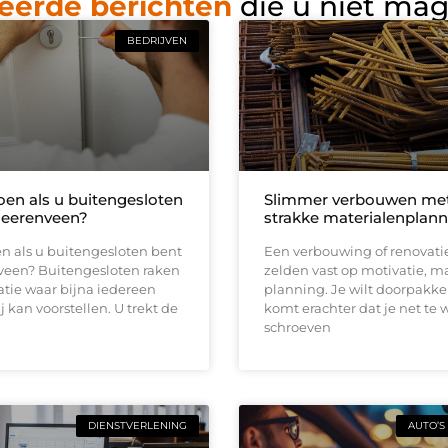
eerde berichten
die u niet ma
BEDRIJVEN
oen als u buitengesloten
Slimmer verbouwen me
Heerenveen?
strakke materialenplann
n als u buitengesloten bent
Een verbouwing of renovati
veen? Buitengesloten raken
zelden vast op motivatie, m
uatie waar bijna iedereen
planning. Je wilt doorpakk
ij kan voorstellen. U trekt de
komt erachter dat je net te 
schroeven
DIENSTVERLENING
AUTO’S