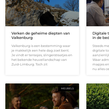
Verken de geheime diepten van
Digitale 
Valkenburg
in de bed
Valkenburg is een bestemming waar
Steeds me
je makkelijk een hele dag zoet bent.
digitale t
Je vindt er terrasjes, slingerstraatjes en
aanzienli
het bekende heuvellandschap van
Waar admin
Zuid-Limburg. Toch zit
mapjes en 
nu alles c
MEUBELS