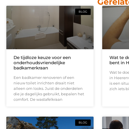
Gerelat
BLOG
De tijdloze keuze voor een
Wat te d
onderhoudsvriendelijke
bent in 
badkamerkraan
Wat te doe
Een badkamer renoveren of een
in Heeren
nieuw toilet inrichten draait niet
is een sit
alleen om looks. Juist de onderdelen
zich iets b
die je dagelijks gebruikt, bepalen het
comfort. De wastafelkraan
BLOG