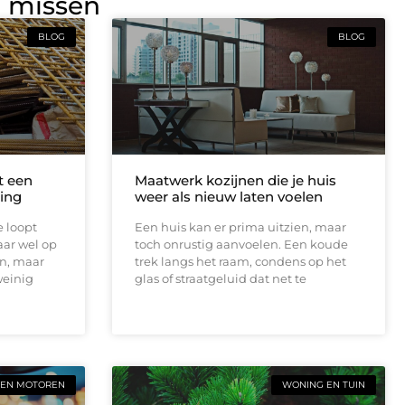
g missen
BLOG
BLOG
t een
Maatwerk kozijnen die je huis
ing
weer als nieuw laten voelen
e loopt
Een huis kan er prima uitzien, maar
aar wel op
toch onrustig aanvoelen. Een koude
en, maar
trek langs het raam, condens op het
weinig
glas of straatgeluid dat net te
 EN MOTOREN
WONING EN TUIN