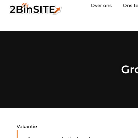
Over ons
Ons t
Gr
Vakantie