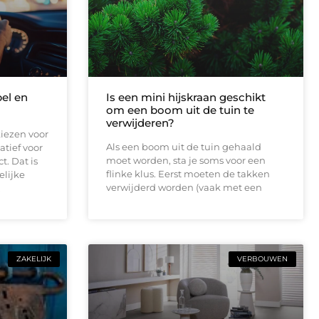
bel en
Is een mini hijskraan geschikt
om een boom uit de tuin te
verwijderen?
iezen voor
Als een boom uit de tuin gehaald
atief voor
moet worden, sta je soms voor een
t. Dat is
flinke klus. Eerst moeten de takken
elijke
verwijderd worden (vaak met een
.
ZAKELIJK
VERBOUWEN