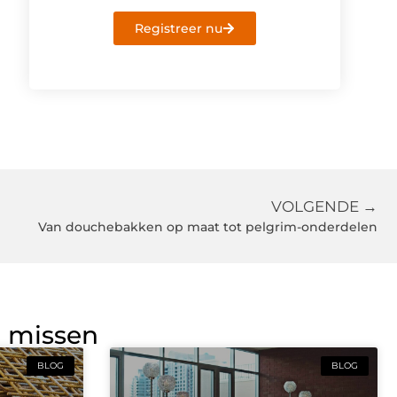
Registreer nu
VOLGENDE →
Van douchebakken op maat tot pelgrim-onderdelen
g missen
BLOG
BLOG