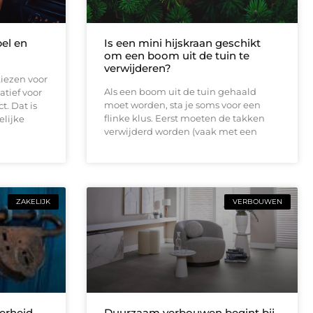
bel en
Is een mini hijskraan geschikt
om een boom uit de tuin te
verwijderen?
iezen voor
Als een boom uit de tuin gehaald
atief voor
moet worden, sta je soms voor een
t. Dat is
flinke klus. Eerst moeten de takken
elijke
verwijderd worden (vaak met een
.
ZAKELIJK
VERBOUWEN
erheid
Duurzaam verbouwen begint bij