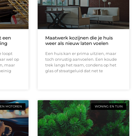
t een
Maatwerk kozijnen die je huis
ing
weer als nieuw laten voelen
e loopt
Een huis kan er prima uitzien, maar
aar wel op
toch onrustig aanvoelen. Een koude
en, maar
trek langs het raam, condens op het
weinig
glas of straatgeluid dat net te
 EN MOTOREN
WONING EN TUIN