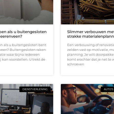
oen als u buitengesloten
Slimmer verbouwen me
Heerenveen?
strakke materialenplann
n als u buitengesloten bent
Een verbouwing of renovati
veen? Buitengesloten raken
zelden vast op motivatie, m
uatie waar bijna iedereen
planning. Je wilt doorpakk
ij kan voorstellen. U trekt de
komt erachter dat je net te 
schroeven
DIENSTVERLENING
AUTO’S