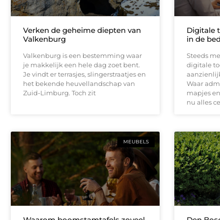
Verken de geheime diepten van
Digitale 
Valkenburg
in de bed
Valkenburg is een bestemming waar
Steeds me
je makkelijk een hele dag zoet bent.
digitale t
Je vindt er terrasjes, slingerstraatjes en
aanzienli
het bekende heuvellandschap van
Waar admin
Zuid-Limburg. Toch zit
mapjes en 
nu alles c
MEUBELS
Waarom boomstamtafels zoveel
Den Bosc