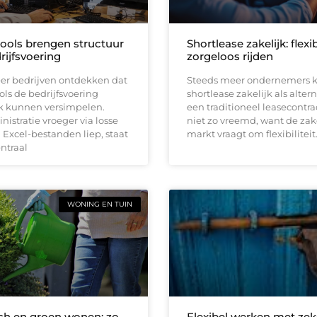
tools brengen structuur
Shortlease zakelijk: flexi
rijfsvoering
zorgeloos rijden
er bedrijven ontdekken dat
Steeds meer ondernemers k
ools de bedrijfsvoering
shortlease zakelijk als altern
jk kunnen versimpelen.
een traditioneel leasecontrac
istratie vroeger via losse
niet zo vreemd, want de zak
Excel-bestanden liep, staat
markt vraagt om flexibiliteit
entraal
WONING EN TUIN
h en groen wonen: zo
Flexibel werken met zek