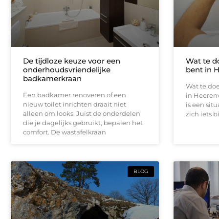
De tijdloze keuze voor een
Wat te d
onderhoudsvriendelijke
bent in 
badkamerkraan
Wat te doe
Een badkamer renoveren of een
in Heeren
nieuw toilet inrichten draait niet
is een sit
alleen om looks. Juist de onderdelen
zich iets b
die je dagelijks gebruikt, bepalen het
comfort. De wastafelkraan
BLOG