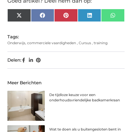
Goed artikel? Deel hem dan op:
X
Facebook
Pinterest
LinkedIn
Whats
(Twitter)
Tags:
Onderwijs
,
commerciele vaardigheden
,
Cursus
,
training
Delen:
Meer Berichten
De tijdloze keuze voor een
onderhoudsvriendelijke badkamerkraan
Wat te doen als u buitengesloten bent in