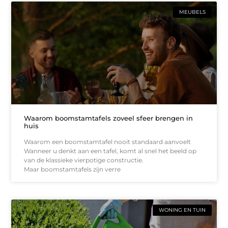
MEUBELS
Waarom boomstamtafels zoveel sfeer brengen in
huis
Waarom een boomstamtafel nooit standaard aanvoelt
Wanneer u denkt aan een tafel, komt al snel het beeld op
van de klassieke vierpotige constructie.
Maar boomstamtafels zijn verre
WONING EN TUIN