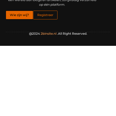
op één platform.
Wie zijn wij?
Registreer
@2024
2binsite.nl
.All Right Reserved.