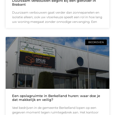
Duurzaam verbouwen begint bij een gietvloer in
Brabant
Duurzaam verbouwen gaat verder dan zonnepanelen en
isolatie alleen; ook uw vloerkeuze speelt een rol in hoe lang
uw woning meegaat zonder onnodige vervanging. Een
BEDRIJVEN
Een opslagruimte in Berkelland huren: waar doe je
dat makkelijk en veilig?
Veel bedrijven in de gemeente Berkelland lopen op een
gegeven moment tegen ruimtegebrek aan. Het kantoor