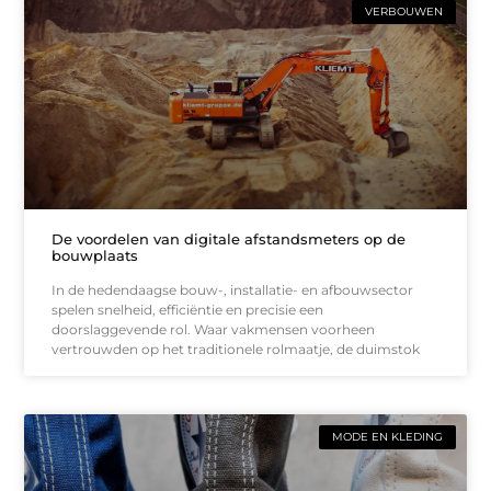
VERBOUWEN
De voordelen van digitale afstandsmeters op de
bouwplaats
In de hedendaagse bouw-, installatie- en afbouwsector
spelen snelheid, efficiëntie en precisie een
doorslaggevende rol. Waar vakmensen voorheen
vertrouwden op het traditionele rolmaatje, de duimstok
MODE EN KLEDING