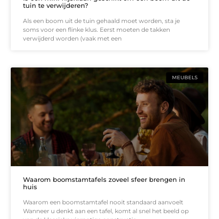
tuin te verwijderen?
Als een boom uit de tuin gehaald moet worden, sta je
soms voor een flinke klus. Eerst moeten de takken
verwijderd worden (vaak met een
MEUBELS
Waarom boomstamtafels zoveel sfeer brengen in
huis
Waarom een boomstamtafel nooit standaard aanvoelt
Wanneer u denkt aan een tafel, komt al snel het beeld op