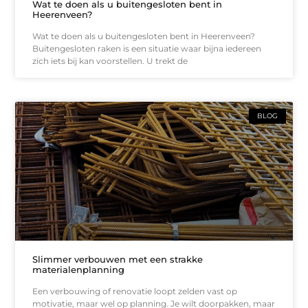
Wat te doen als u buitengesloten bent in
Heerenveen?
Wat te doen als u buitengesloten bent in Heerenveen?
Buitengesloten raken is een situatie waar bijna iedereen
zich iets bij kan voorstellen. U trekt de
BLOG
Slimmer verbouwen met een strakke
materialenplanning
Een verbouwing of renovatie loopt zelden vast op
motivatie, maar wel op planning. Je wilt doorpakken, maar