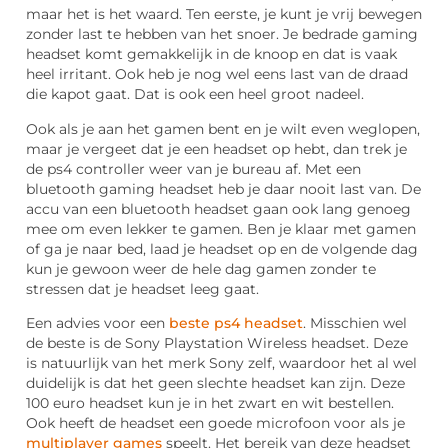
maar het is het waard. Ten eerste, je kunt je vrij bewegen
zonder last te hebben van het snoer. Je bedrade gaming
headset komt gemakkelijk in de knoop en dat is vaak
heel irritant. Ook heb je nog wel eens last van de draad
die kapot gaat. Dat is ook een heel groot nadeel.
Ook als je aan het gamen bent en je wilt even weglopen,
maar je vergeet dat je een headset op hebt, dan trek je
de ps4 controller weer van je bureau af. Met een
bluetooth gaming headset heb je daar nooit last van. De
accu van een bluetooth headset gaan ook lang genoeg
mee om even lekker te gamen. Ben je klaar met gamen
of ga je naar bed, laad je headset op en de volgende dag
kun je gewoon weer de hele dag gamen zonder te
stressen dat je headset leeg gaat.
Een advies voor een
beste ps4 headset
. Misschien wel
de beste is de Sony Playstation Wireless headset. Deze
is natuurlijk van het merk Sony zelf, waardoor het al wel
duidelijk is dat het geen slechte headset kan zijn. Deze
100 euro headset kun je in het zwart en wit bestellen.
Ook heeft de headset een goede microfoon voor als je
multiplayer games
speelt. Het bereik van deze headset