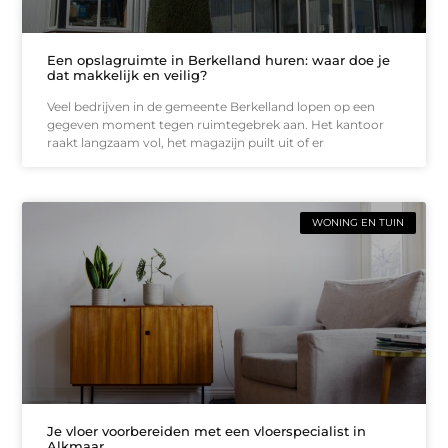
Een opslagruimte in Berkelland huren: waar doe je
dat makkelijk en veilig?
Veel bedrijven in de gemeente Berkelland lopen op een
gegeven moment tegen ruimtegebrek aan. Het kantoor
raakt langzaam vol, het magazijn puilt uit of er
WONING EN TUIN
Je vloer voorbereiden met een vloerspecialist in
Alkmaar