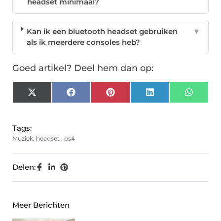
headset minimaal?
Kan ik een bluetooth headset gebruiken
▼
als ik meerdere consoles heb?
Goed artikel? Deel hem dan op:
X
Facebook
Pinterest
LinkedIn
Whats
(Twitter)
Tags:
Muziek
,
headset
,
ps4
Delen:
Meer Berichten