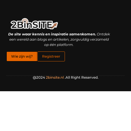
Linkbuilding platform: je geheime wapen of je grootste valkuil?
Geld verdienen met links: hoe een simpele klik inkomsten oplevert
De site waar kennis en inspiratie samenkomen.
Ontdek
een wereld aan blogs en artikelen, zorgvuldig verzameld
op één platform.
Wie zijn wij?
Registreer
@2024
2binsite.nl
.All Right Reserved.