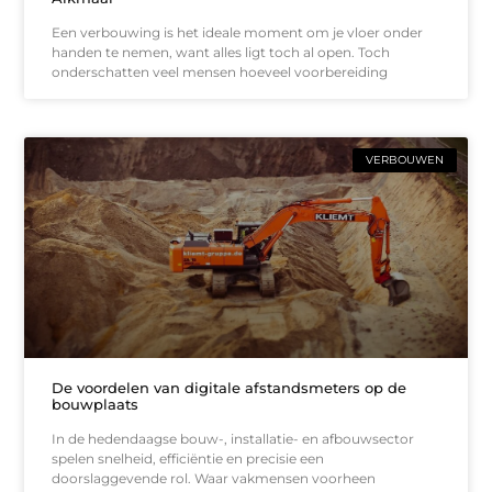
Een verbouwing is het ideale moment om je vloer onder
handen te nemen, want alles ligt toch al open. Toch
onderschatten veel mensen hoeveel voorbereiding
VERBOUWEN
De voordelen van digitale afstandsmeters op de
bouwplaats
In de hedendaagse bouw-, installatie- en afbouwsector
spelen snelheid, efficiëntie en precisie een
doorslaggevende rol. Waar vakmensen voorheen