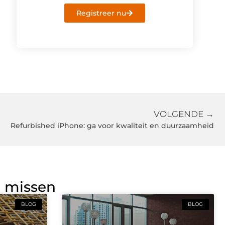
Registreer nu
VOLGENDE →
Refurbished iPhone: ga voor kwaliteit en duurzaamheid
g missen
BLOG
BLOG