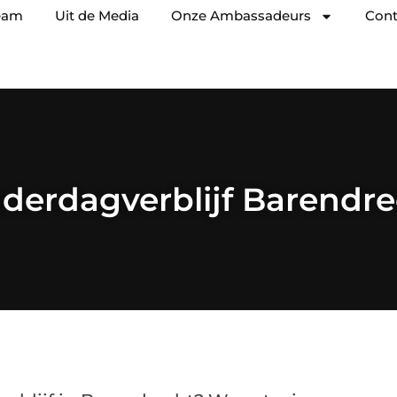
eam
Uit de Media
Onze Ambassadeurs
Cont
derdagverblijf Barendr