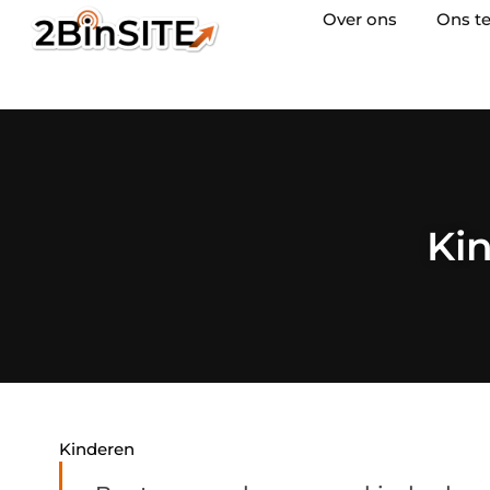
Over ons
Ons t
Kin
Kinderen