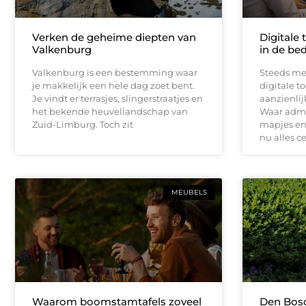
Verken de geheime diepten van
Digitale 
Valkenburg
in de bed
Valkenburg is een bestemming waar
Steeds me
je makkelijk een hele dag zoet bent.
digitale t
Je vindt er terrasjes, slingerstraatjes en
aanzienli
het bekende heuvellandschap van
Waar admin
Zuid-Limburg. Toch zit
mapjes en 
nu alles c
MEUBELS
Waarom boomstamtafels zoveel
Den Bosc