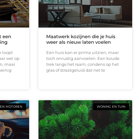
t een
Maatwerk kozijnen die je huis
ing
weer als nieuw laten voelen
e loopt
Een huis kan er prima uitzien, maar
aar wel op
toch onrustig aanvoelen. Een koude
en, maar
trek langs het raam, condens op het
weinig
glas of straatgeluid dat net te
 EN MOTOREN
WONING EN TUIN