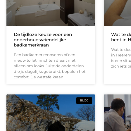
De tijdloze keuze voor een
Wat te d
onderhoudsvriendelijke
bent in 
badkamerkraan
Wat te doe
Een badkamer renoveren of een
in Heeren
nieuw toilet inrichten draait niet
is een sit
alleen om looks. Juist de onderdelen
zich iets b
die je dagelijks gebruikt, bepalen het
comfort. De wastafelkraan
BLOG