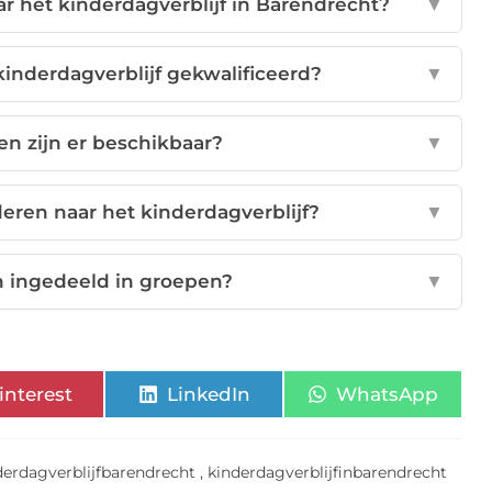
ar het kinderdagverblijf in Barendrecht?
▼
inderdagverblijf gekwalificeerd?
▼
ten zijn er beschikbaar?
▼
deren naar het kinderdagverblijf?
▼
 ingedeeld in groepen?
▼
interest
LinkedIn
WhatsApp
derdagverblijfbarendrecht
,
kinderdagverblijfinbarendrecht