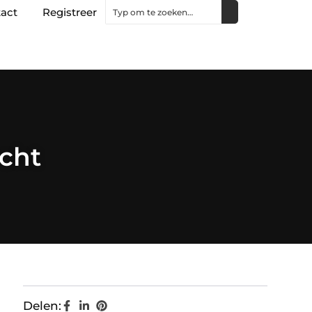
act
Registreer
echt
Delen: