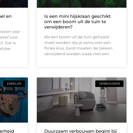
bel en
Is een mini hijskraan geschikt
om een boom uit de tuin te
verwijderen?
iezen voor
Als een boom uit de tuin gehaald
atief voor
moet worden, sta je soms voor een
t. Dat is
flinke klus. Eerst moeten de takken
elijke
verwijderd worden (vaak met een
.
ZAKELIJK
VERBOUWEN
erheid
Duurzaam verbouwen begint bij