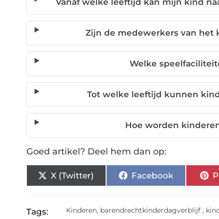
Vanaf welke leeftijd kan mijn kind na
Zijn de medewerkers van het k
Welke speelfacilitei
Tot welke leeftijd kunnen kin
Hoe worden kinderen
Goed artikel? Deel hem dan op:
X (Twitter)
Facebook
P
Kinderen
,
barendrechtkinderdagverblijf
,
kin
Tags: