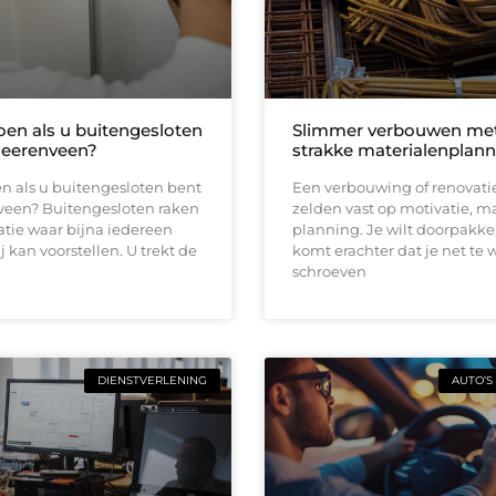
oen als u buitengesloten
Slimmer verbouwen me
Heerenveen?
strakke materialenplann
n als u buitengesloten bent
Een verbouwing of renovati
veen? Buitengesloten raken
zelden vast op motivatie, m
uatie waar bijna iedereen
planning. Je wilt doorpakk
ij kan voorstellen. U trekt de
komt erachter dat je net te 
schroeven
DIENSTVERLENING
AUTO’S