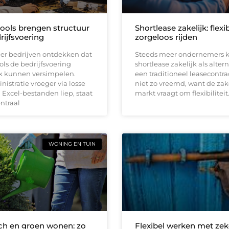
tools brengen structuur
Shortlease zakelijk: flexi
rijfsvoering
zorgeloos rijden
er bedrijven ontdekken dat
Steeds meer ondernemers k
ools de bedrijfsvoering
shortlease zakelijk als altern
jk kunnen versimpelen.
een traditioneel leasecontrac
istratie vroeger via losse
niet zo vreemd, want de zak
Excel-bestanden liep, staat
markt vraagt om flexibiliteit
entraal
WONING EN TUIN
h en groen wonen: zo
Flexibel werken met zek