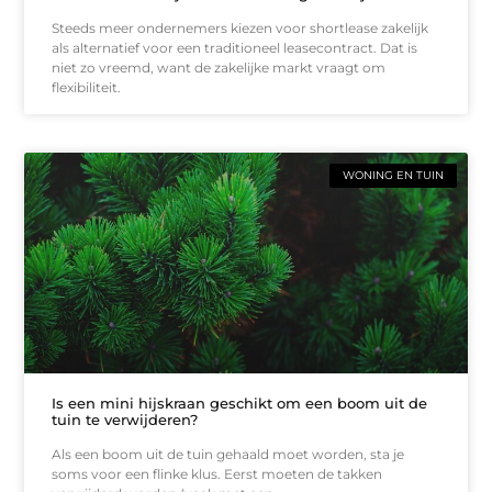
Steeds meer ondernemers kiezen voor shortlease zakelijk
als alternatief voor een traditioneel leasecontract. Dat is
niet zo vreemd, want de zakelijke markt vraagt om
flexibiliteit.
WONING EN TUIN
Is een mini hijskraan geschikt om een boom uit de
tuin te verwijderen?
Als een boom uit de tuin gehaald moet worden, sta je
soms voor een flinke klus. Eerst moeten de takken