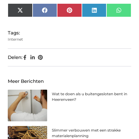
X
Facebook
Pinterest
LinkedIn
Whats
(Twitter)
Tags:
Internet
Delen:
Meer Berichten
Wat te doen als u buitengesloten bent in
Heerenveen?
Slimmer verbouwen met een strakke
materialenplanning