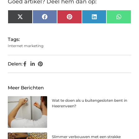
Goed artikel? Deel hem dan op:
X
Facebook
Pinterest
LinkedIn
Whats
(Twitter)
Tags:
Internet marketing
Delen:
Meer Berichten
Wat te doen als u buitengesloten bent in
Heerenveen?
Slimmer verbouwen met een strakke