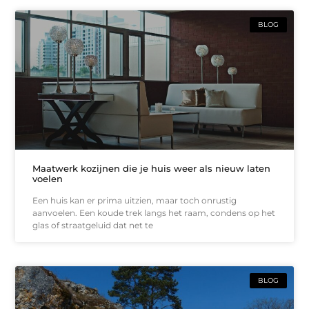
BLOG
Maatwerk kozijnen die je huis weer als nieuw laten
voelen
Een huis kan er prima uitzien, maar toch onrustig
aanvoelen. Een koude trek langs het raam, condens op het
glas of straatgeluid dat net te
BLOG