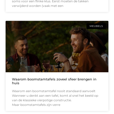
soms voor een flinke klus. Eerst moeten de takken
verwijderd worden (vaak met een
MEUBELS
Waarom boomstamtafels zoveel sfeer brengen in
huis
Waarom een boomstamtafel nooit standaard aanvoelt
Wanneer u denkt aan een tafel, komt al snel het beeld op
van de klassieke vierpotige constructie.
Maar boomstamtafels zijn verre